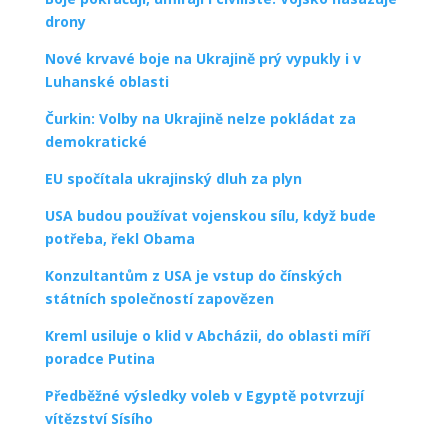
drony
Nové krvavé boje na Ukrajině prý vypukly i v
Luhanské oblasti
Čurkin: Volby na Ukrajině nelze pokládat za
demokratické
EU spočítala ukrajinský dluh za plyn
USA budou používat vojenskou sílu, když bude
potřeba, řekl Obama
Konzultantům z USA je vstup do čínských
státních společností zapovězen
Kreml usiluje o klid v Abcházii, do oblasti míří
poradce Putina
Předběžné výsledky voleb v Egyptě potvrzují
vítězství Sísího