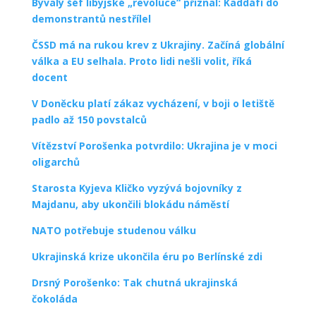
Bývalý šéf libyjské „revoluce“ přiznal: Kaddáfí do
demonstrantů nestřílel
ČSSD má na rukou krev z Ukrajiny. Začíná globální
válka a EU selhala. Proto lidi nešli volit, říká
docent
V Doněcku platí zákaz vycházení, v boji o letiště
padlo až 150 povstalců
Vítězství Porošenka potvrdilo: Ukrajina je v moci
oligarchů
Starosta Kyjeva Kličko vyzývá bojovníky z
Majdanu, aby ukončili blokádu náměstí
NATO potřebuje studenou válku
Ukrajinská krize ukončila éru po Berlínské zdi
Drsný Porošenko: Tak chutná ukrajinská
čokoláda