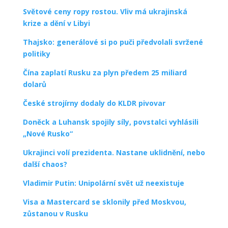
Světové ceny ropy rostou. Vliv má ukrajinská
krize a dění v Libyi
Thajsko: generálové si po puči předvolali svržené
politiky
Čína zaplatí Rusku za plyn předem 25 miliard
dolarů
České strojírny dodaly do KLDR pivovar
Doněck a Luhansk spojily síly, povstalci vyhlásili
„Nové Rusko“
Ukrajinci volí prezidenta. Nastane uklidnění, nebo
další chaos?
Vladimir Putin: Unipolární svět už neexistuje
Visa a Mastercard se sklonily před Moskvou,
zůstanou v Rusku