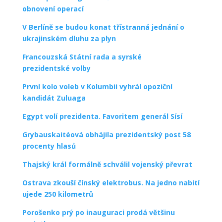
obnovení operací
V Berlíně se budou konat třístranná jednání o
ukrajinském dluhu za plyn
Francouzská Státní rada a syrské
prezidentské volby
První kolo voleb v Kolumbii vyhrál opoziční
kandidát Zuluaga
Egypt volí prezidenta. Favoritem generál Sísí
Grybauskaitéová obhájila prezidentský post 58
procenty hlasů
Thajský král formálně schválil vojenský převrat
Ostrava zkouší čínský elektrobus. Na jedno nabití
ujede 250 kilometrů
Porošenko prý po inauguraci prodá většinu