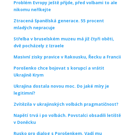
Problém Evropy ještě přijde, před volbami to ale
nikomu neříkejte
Ztracená španělská generace. 55 procent
mladých nepracuje
Střelba v bruselském muzeu má již čtyři oběti,
dvě pocházely z Izraele
Masivní zisky pravice v Rakousku, Řecku a Francii
Porošenko chce bojovat s korupcí a vrátit
Ukrajině Krym
Ukrajina dostala novou moc. Do jaké míry je
legitimní?
Zvítězila v ukrajinských volbách pragmatičnost?
Napětí trvá i po volbách. Povstalci obsadili letiště
v Doněcku
Rusko pro dialog s Porošenkem. Vadí mu