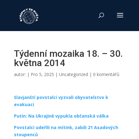
Týdenní mozaika 18. – 30.
května 2014
autor:
|
Pro 5, 2025
|
Uncategorized
|
0 komentářů
Slavjanští povstalci vyzvali obyvatelstvo k
evakuaci
Putin: Na Ukrajině vypukla občanská válka
Povstalci udeřili na mítink, zabili 21 Asadových
stoupenců