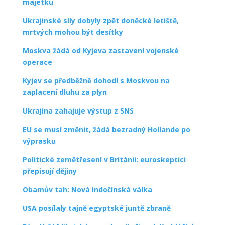
majetku
Ukrajinské síly dobyly zpět doněcké letiště,
mrtvých mohou být desítky
Moskva žádá od Kyjeva zastavení vojenské
operace
Kyjev se předběžně dohodl s Moskvou na
zaplacení dluhu za plyn
Ukrajina zahajuje výstup z SNS
EU se musí změnit, žádá bezradný Hollande po
výprasku
Politické zemětřesení v Británii: euroskeptici
přepisují dějiny
Obamův tah: Nová Indočínská válka
USA posílaly tajně egyptské juntě zbraně