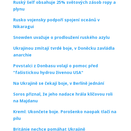
Ruský šelf obsahuje 25% světových zásob ropy a
plynu
Rusko vojensky podpoří spojení oceánů v
Nikaragui
Snowden uvažuje o prodloužení ruského azylu
Ukrajinou zmítají tvrdé boje, v Doněcku zavládla
anarchie
Povstalci z Donbasu volají o pomoc před
"fašistickou hydrou živenou USA"
Na Ukrajině se čekají boje, v Berlíně jednání
Soros přiznal, že jeho nadace hrála klíčovou roli
na Majdanu
Kreml: Ukončete boje. Porošenko naopak tlačí na
pilu
Británie nechce pomáhat Ukrajině