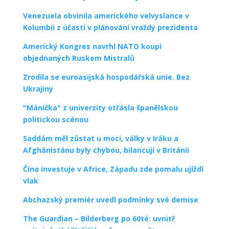
Venezuela obvinila amerického velvyslance v
Kolumbii z účasti v plánování vraždy prezidenta
Americký Kongres navrhl NATO koupi
objednaných Ruskem Mistralů
Zrodila se euroasijská hospodářská unie. Bez
Ukrajiny
"Mánička" z univerzity otřásla španělskou
politickou scénou
Saddám měl zůstat u moci, války v Iráku a
Afghánistánu byly chybou, bilancují v Británii
Čína investuje v Africe, Západu zde pomalu ujíždí
vlak
Abchazský premiér uvedl podmínky své demise
The Guardian – Bilderberg po 60té: uvnitř