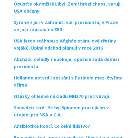
Opusťte okamžitě Libyi. Zemi hrozí chaos, varují
USA občany.
Syřané žijící v zahraničí volí prezidenta, v Praze
se jich zapsalo na 350
USA letos stáhnou z Afghánistánu dvě třetiny
vojáků. Úplný odchod plánují v roce 2016
Abcházii ovládly nepokoje, opozice žádá demisi
prezidenta
Hollande potvrdil setkání s Putinem mezi čtyřma
očima
Otázky ohledně nákladu MH370 přetrvávají
Snowden tvrdí, že byl špionem pracujícím v
utajení pro NSA a CIA
Antibiotika končí. Co čeká lidstvo?
Boje pokračují, umírají i civilisté. Vojsko nasazuje