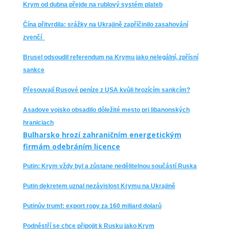
Krym od dubna přejde na rublový systém plateb
Čína přitvrdila: srážky na Ukrajině zapříčinilo zasahování
zvenčí
Brusel odsoudil referendum na Krymu jako nelegální, zpřísní
sankce
Přesouvají Rusové peníze z USA kvůli hrozícím sankcím?
Asadove vojsko obsadilo dôležité mesto pri libanonských
hraniciach
Bulharsko hrozí zahraničním energetickým
firmám odebráním licence
Putin: Krym vždy byl a zůstane nedělitelnou součástí Ruska
Putin dekretem uznal nezávislost Krymu na Ukrajině
Putinův trumf: export ropy za 160 miliard dolarů
Podněstří se chce připojit k Rusku jako Krym