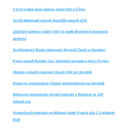
V Asii vzniká nová aliance mezi USA a Čínou
Syrští diplomaté musejí okamžitě opustit USA
Zadržení tankeru vojáky USA je podle libyjských povstalců
pirátství
Za připojení k Rusku hlasovali i Krymští Tataři a Ukrajinci
Kyjev zavedl Rusům víza, aktivoval armádu a mizí z Krymu
Obama vyloučil vojenský zásah USA na Ukrajině
Rusko je znepokojeno růstem antisemitismu na Ukrajině
Německo pozastavilo zbrojní kontrakt s Ruskem za 120
milionů eur
Vypovězení kontraktu na Mistraly bude Francii stát 1,2 miliardy
EUR