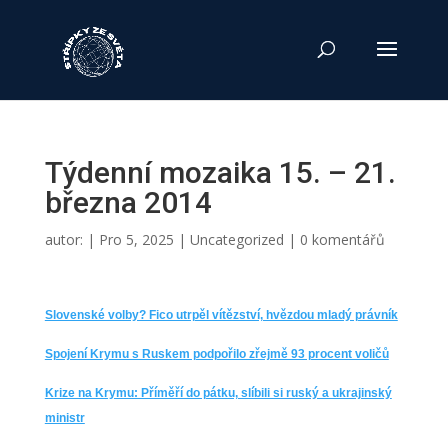
Týdenní mozaika 15. – 21.
března 2014
autor:
|
Pro 5, 2025
|
Uncategorized
|
0 komentářů
Slovenské volby? Fico utrpěl vítězství, hvězdou mladý právník
Spojení Krymu s Ruskem podpořilo zřejmě 93 procent voličů
Krize na Krymu: Příměří do pátku, slíbili si ruský a ukrajinský
ministr