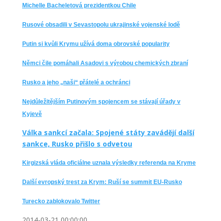
Michelle Bacheletová prezidentkou Chile
Rusové obsadili v Sevastopolu ukrajinské vojenské lodě
Putin si kvůli Krymu užívá doma obrovské popularity
Němci čile pomáhali Asadovi s výrobou chemických zbraní
Rusko a jeho „naši“ přátelé a ochránci
Nejdůležitějším Putinovým spojencem se stávají úřady v
Kyjevě
Válka sankcí začala: Spojené státy zavádějí další
sankce, Rusko přišlo s odvetou
Kirgizská vláda oficiálne uznala výsledky referenda na Kryme
Další evropský trest za Krym: Ruší se summit EU-Rusko
Turecko zablokovalo Twitter
2014-03-21 00:00:00