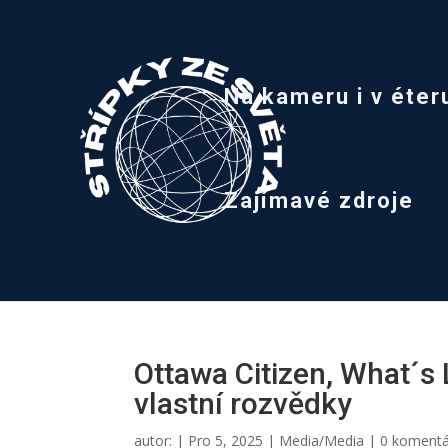
Na kameru i v éter
Zajímavé zdroje
Ottawa Citizen, What´s 
vlastní rozvědky
autor:
|
Pro 5, 2025
|
Media/Media
|
0 koment