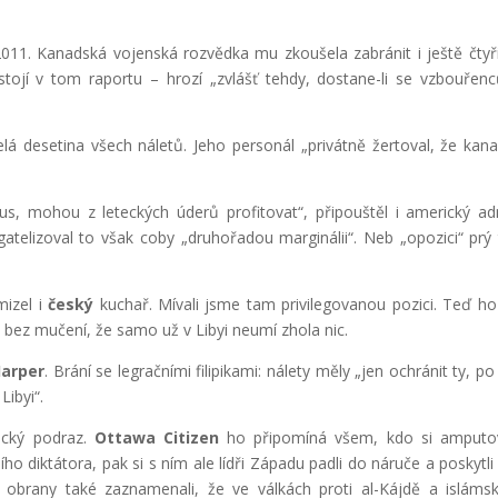
2011. Kanadská vojenská rozvědka mu zkoušela zabránit i ještě čtyř
tojí v tom raportu – hrozí „zvlášť tehdy, dostane-li se vzbouřen
elá desetina všech náletů. Jeho personál „privátně žertoval, že kan
us, mohou z leteckých úderů profitovat“, připouštěl i americký ad
gatelizoval to však coby „druhořadou marginálii“. Neb „opozici“ prý 
mizel i
český
kuchař. Mívali jsme tam privilegovanou pozici. Teď h
 bez mučení, že samo už v Libyi neumí zhola nic.
arper
. Brání se legračními filipikami: nálety měly „jen ochránit ty, p
 Libyi“.
ácký podraz.
Ottawa Citizen
ho připomíná všem, kdo si amputov
ho diktátora, pak si s ním ale lídři Západu padli do náruče a poskytli
va obrany také zaznamenali, že ve válkách proti al-Kájdě a islám