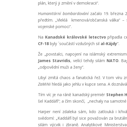
plán, který ji změní v demokracii“.
Humanitární bombardování
začalo 19. března 
předtím. „Vleklá kmenová/občanská válka“ – s
vojenské pomoci“.
Na
Kanadské královské letectvo
připadla c
CF-18
byly ´součástí vzdušných sil
al-Kájdy
“.
Že „povstalci, napojení na islámský extremism
James Stavridis
, velící tehdy silám
NATO
. Ba
„odpovědní muži a ženy“.
Libyí zmítá chaos a fanatická řež. V tom víru z
ZaMiNi
hledá jako jehlu v kupce sena. A doznává
Tím víc je na ráně kanadský premiér
Stephen H
šel Kaddáfí“; a čím skončí, „nechaly na samotné
Harper není zdaleka sám, kdo zatlouká i křiv
svědomí: „Kaddáfí byl sice považován za brutální
silám výcvik i zbraně. Analytikové Ministerst