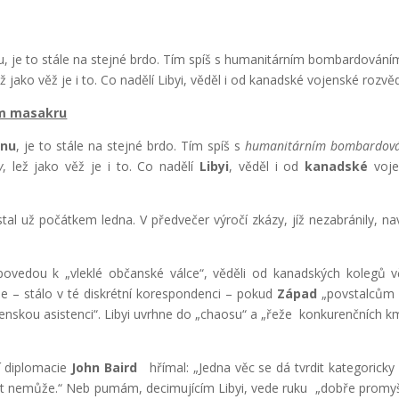
 je to stále na stejné brdo. Tím spíš s humanitárním bombardování
 jako věž je i to. Co nadělí Libyi, věděl i od kanadské vojenské rozvě
kém masakru
onu
, je to stále na stejné brdo. Tím spíš s
humanitárním bombardov
y
, lež jako věž je i to. Co nadělí
Libyi
, věděl i od
kanadské
voj
tal už počátkem ledna. V předvečer výročí zkázy, jíž nezabránily, na
 povedou k „vleklé občanské válce“, věděli od kanadských kolegů v
de – stálo v té diskrétní korespondenci – pokud
Západ
„povstalcům 
enskou asistenci“. Libyi uvrhne do „chaosu“ a „řeže konkurenčních 
í diplomacie
John Baird
hřímal: „Jedna věc se dá tvrdit kategoricky 
kat nemůže.“ Neb pumám, decimujícím Libyi, vede ruku „dobře promy