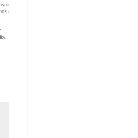
enými
003 i
m.
dky.