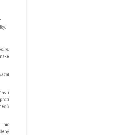
m.
dky.
áním
.
enské
vázal
čas i
proti
kmenů
– nic
šlený