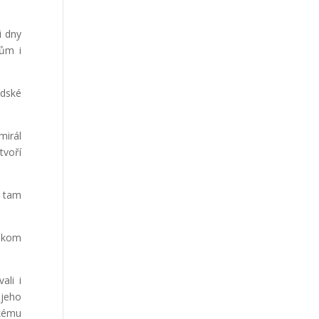
i dny
cům i
adské
mirál
tvoří
o tam
o kom
ali i
 jeho
skému