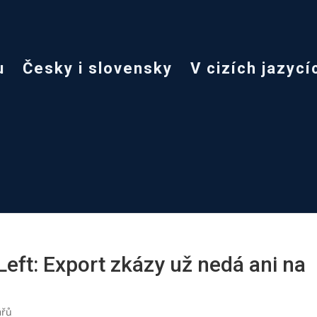
u
Česky i slovensky
V cizích jazycí
Left: Export zkázy už nedá ani na
ářů