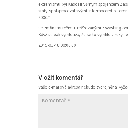
extremismu byl Kaddáfí věrným spojencem Západu
státy spolupracoval svými informacemi o teroris
2006.“
Se změnami režimu, režírovanými z Washingtonu,
Když se pak vymlouvá, že se to vymklo z ruky, lež
2015-03-18 00:00:00
Vložit komentář
Vaše e-mailová adresa nebude zveřejněna.
Vyža