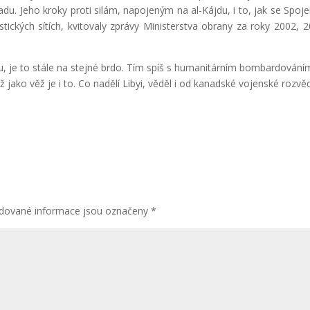
. Jeho kroky proti silám, napojeným na al-Kájdu, i to, jak se Spoj
tických sítích, kvitovaly zprávy Ministerstva obrany za roky 2002, 2
 je to stále na stejné brdo. Tím spíš s humanitárním bombardování
 jako věž je i to. Co nadělí Libyi, věděl i od kanadské vojenské rozvě
dované informace jsou označeny
*