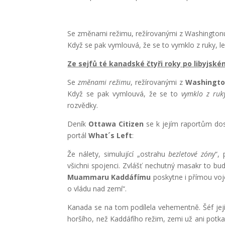
Se změnami režimu, režírovanými z Washingtonu,
Když se pak vymlouvá, že se to vymklo z ruky, lež
Ze sejfů té kanadské čtyři roky po libyjs
Se
změnami režimu
, režírovanými z
Washingt
Když se pak vymlouvá, že se to
vymklo z ruk
rozvědky.
Deník
Ottawa Citizen
se k jejím raportům dos
portál
What´s Left
:
Že nálety, simulující „ostrahu
bezletové zóny
“,
všichni spojenci. Zvlášť nechutný masakr to bu
Muammaru Kaddáfímu
poskytne i přímou voj
o vládu nad zemí“.
Kanada se na tom podílela vehementně. Šéf jej
horšího, než Kaddáfího režim, zemi už ani pot