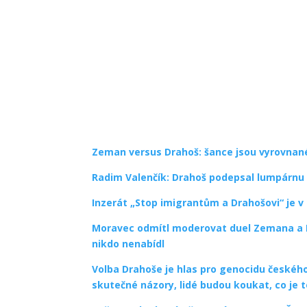
Zeman versus Drahoš: šance jsou vyrovnan
Radim Valenčík: Drahoš podepsal lumpárnu
Inzerát „Stop imigrantům a Drahošovi“ je v
Moravec odmítl moderovat duel Zemana a D
nikdo nenabídl
Volba Drahoše je hlas pro genocidu českého
skutečné názory, lidé budou koukat, co je 