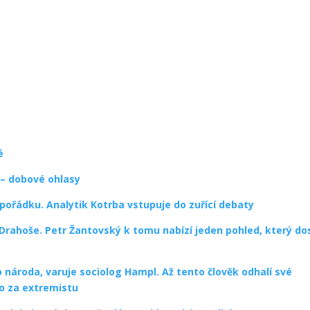
é
 – dobové ohlasy
 pořádku. Analytik Kotrba vstupuje do zuřící debaty
rahoše. Petr Žantovský k tomu nabízí jeden pohled, který do
 národa, varuje sociolog Hampl. Až tento člověk odhalí své
to za extremistu