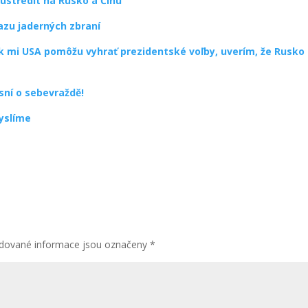
ustředit na Rusko a Čínu
azu jaderných zbraní
: Ak mi USA pomôžu vyhrať prezidentské voľby, uverím, že Rusko
sní o sebevraždě!
myslíme
dované informace jsou označeny
*