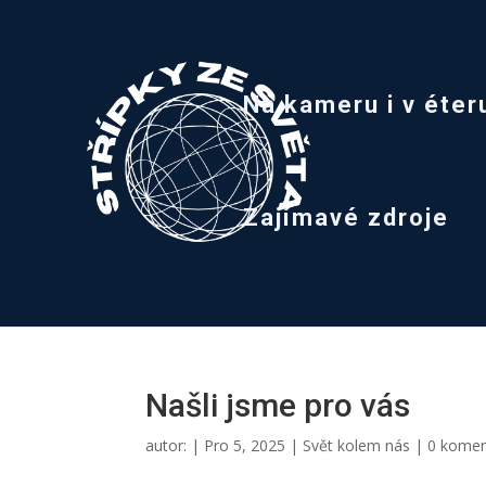
Na kameru i v éter
Zajímavé zdroje
Našli jsme pro vás
autor:
|
Pro 5, 2025
|
Svět kolem nás
|
0 kome