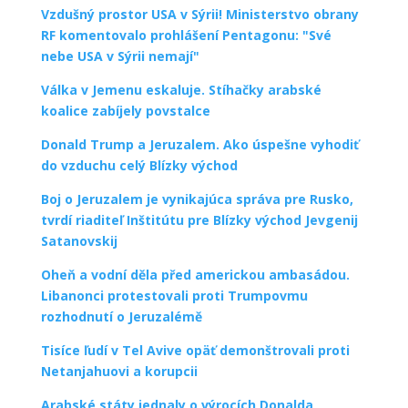
Vzdušný prostor USA v Sýrii! Ministerstvo obrany
RF komentovalo prohlášení Pentagonu: "Své
nebe USA v Sýrii nemají"
Válka v Jemenu eskaluje. Stíhačky arabské
koalice zabíjely povstalce
Donald Trump a Jeruzalem. Ako úspešne vyhodiť
do vzduchu celý Blízky východ
Boj o Jeruzalem je vynikajúca správa pre Rusko,
tvrdí riaditeľ Inštitútu pre Blízky východ Jevgenij
Satanovskij
Oheň a vodní děla před americkou ambasádou.
Libanonci protestovali proti Trumpovmu
rozhodnutí o Jeruzalémě
Tisíce ľudí v Tel Avive opäť demonštrovali proti
Netanjahuovi a korupcii
Arabské státy jednaly o výrocích Donalda