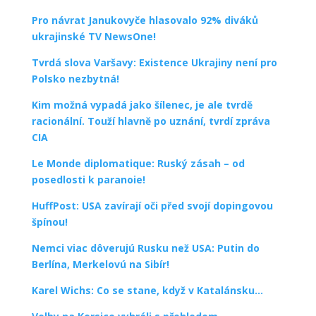
Pro návrat Janukovyče hlasovalo 92% diváků
ukrajinské TV NewsOne!
Tvrdá slova Varšavy: Existence Ukrajiny není pro
Polsko nezbytná!
Kim možná vypadá jako šílenec, je ale tvrdě
racionální. Touží hlavně po uznání, tvrdí zpráva
CIA
Le Monde diplomatique: Ruský zásah – od
posedlosti k paranoie!
HuffPost: USA zavírají oči před svojí dopingovou
špínou!
Nemci viac dôverujú Rusku než USA: Putin do
Berlína, Merkelovú na Sibír!
Karel Wichs: Co se stane, když v Katalánsku…