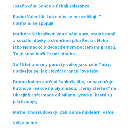
Josef Skála: Šance a úskalí tolerance
Radim Valenčík: Lidi u nás se nerozdělují. Ti
normální se spojují!
Markéta Šichtařová: Vnutí nám euro, stejné daně
a sociální dávky a skončíme jako Řecko. Nebo
jako Německo s dvouciferným počtem imigrantů.
To je snad lepší Czexit. Anebo…
Za 15 let zmizely porosty velké jako celé Tatry.
Podívejte se, jak Slováci drancují své lesy
Drama kolem zatčení Saakašviliho, co naznačuje
Putinova reakce na olympiádu, „černý čtvrtek“ na
Ukrajině. Informace od Milana Syručka, které tu
ještě nebyly
Michel Chossudovsky: Zabraňme nukleární válce
Válka je mír