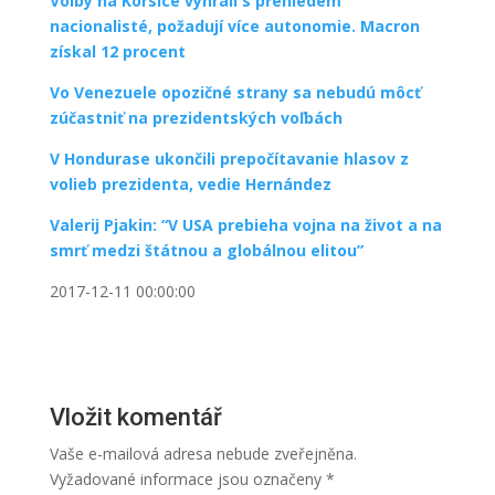
Volby na Korsice vyhráli s přehledem
nacionalisté, požadují více autonomie. Macron
získal 12 procent
Vo Venezuele opozičné strany sa nebudú môcť
zúčastniť na prezidentských voľbách
V Hondurase ukončili prepočítavanie hlasov z
volieb prezidenta, vedie Hernández
Valerij Pjakin: “V USA prebieha vojna na život a na
smrť medzi štátnou a globálnou elitou”
2017-12-11 00:00:00
Vložit komentář
Vaše e-mailová adresa nebude zveřejněna.
Vyžadované informace jsou označeny
*