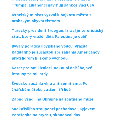
Trumpa. Libanonci navrhují sankce vůči USA
Izraelský ministr vyzval k bojkotu města s
arabským obyvatelstvem
Turecký prezident Erdogan: Izrael je teroristický
stát, který vraždí děti. Palestina je oběť
Bývalý poradca líbyjského vodcu: Vražda
Kaddáfiho je súčasťou sprisahania Američanov
proti lídrom Blízkeho východu
Katar prolomil izolaci, nakoupí další bojové
letouny za miliardy
Švédsko zasáhla vlna antisemitismu. Po
žhářském útoku zatčeni tři lidé
Západ vsadil na Ukrajině na špatného muže
Saakašviliho stoupenci pochodovali Kyjevem.
Porošenko na pryčnu, skandoval dav