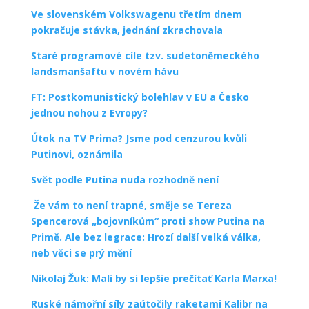
Ve slovenském Volkswagenu třetím dnem
pokračuje stávka, jednání zkrachovala
Staré programové cíle tzv. sudetoněmeckého
landsmanšaftu v novém hávu
FT: Postkomunistický bolehlav v EU a Česko
jednou nohou z Evropy?
Útok na TV Prima? Jsme pod cenzurou kvůli
Putinovi, oznámila
Svět podle Putina nuda rozhodně není
Že vám to není trapné, směje se Tereza
Spencerová „bojovníkům“ proti show Putina na
Primě. Ale bez legrace: Hrozí další velká válka,
neb věci se prý mění
Nikolaj Žuk: Mali by si lepšie prečítať Karla Marxa!
Ruské námořní síly zaútočily raketami Kalibr na