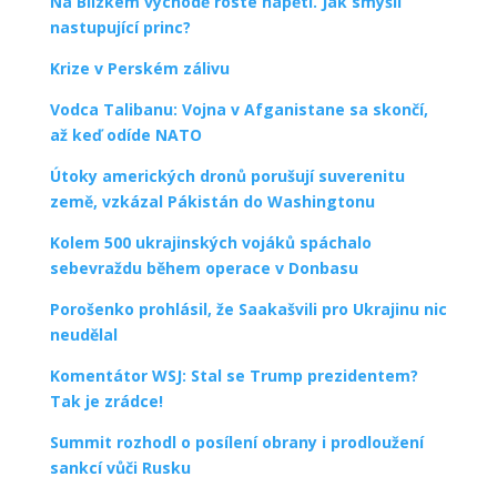
Na Blízkém východě roste napětí. Jak smýšlí
nastupující princ?
Krize v Perském zálivu
Vodca Talibanu: Vojna v Afganistane sa skončí,
až keď odíde NATO
Útoky amerických dronů porušují suverenitu
země, vzkázal Pákistán do Washingtonu
Kolem 500 ukrajinských vojáků spáchalo
sebevraždu během operace v Donbasu
Porošenko prohlásil, že Saakašvili pro Ukrajinu nic
neudělal
Komentátor WSJ: Stal se Trump prezidentem?
Tak je zrádce!
Summit rozhodl o posílení obrany i prodloužení
sankcí vůči Rusku