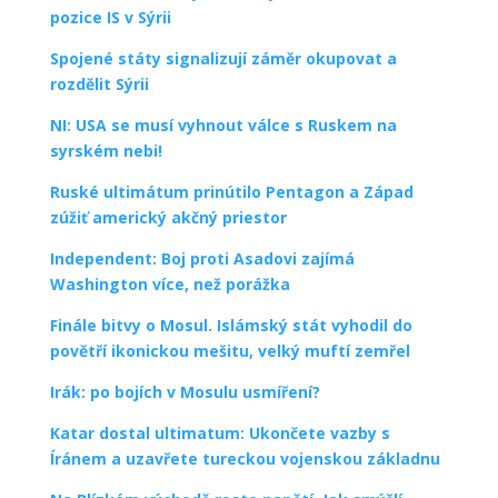
pozice IS v Sýrii
Spojené státy signalizují záměr okupovat a
rozdělit Sýrii
NI: USA se musí vyhnout válce s Ruskem na
syrském nebi!
Ruské ultimátum prinútilo Pentagon a Západ
zúžiť americký akčný priestor
Independent: Boj proti Asadovi zajímá
Washington více, než porážka
Finále bitvy o Mosul. Islámský stát vyhodil do
povětří ikonickou mešitu, velký muftí zemřel
Irák: po bojích v Mosulu usmíření?
Katar dostal ultimatum: Ukončete vazby s
Íránem a uzavřete tureckou vojenskou základnu