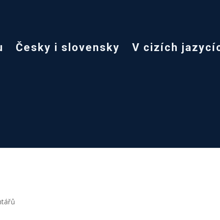
u
Česky i slovensky
V cizích jazycí
ntářů