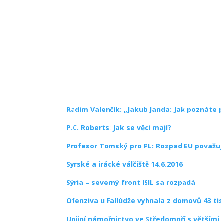
Radim Valenčík: „Jakub Janda: Jak poznáte
P.C. Roberts: Jak se věci mají?
Profesor Tomský pro PL: Rozpad EU považuji
Syrské a irácké válčiště 14.6.2016
Sýria – severný front ISIL sa rozpadá
Ofenziva u Fallúdže vyhnala z domovů 43 tisí
Unijní námořnictvo ve Středomoří s větším