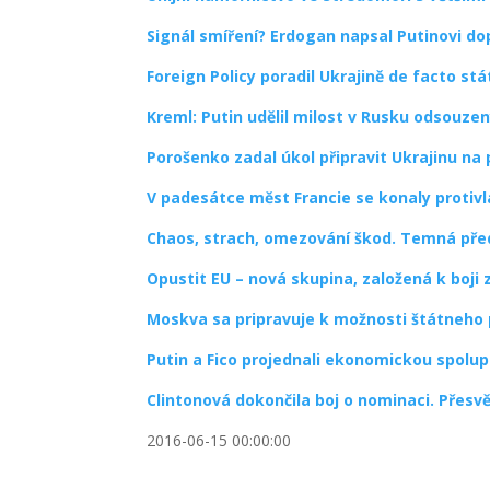
Signál smíření? Erdogan napsal Putinovi do
Foreign Policy poradil Ukrajině de facto stá
Kreml: Putin udělil milost v Rusku odsouz
Porošenko zadal úkol připravit Ukrajinu na
V padesátce měst Francie se konaly protiv
Chaos, strach, omezování škod. Temná pře
Opustit EU – nová skupina, založená k boji
Moskva sa pripravuje k možnosti štátneho 
Putin a Fico projednali ekonomickou spolup
Clintonová dokončila boj o nominaci. Přesv
2016-06-15 00:00:00