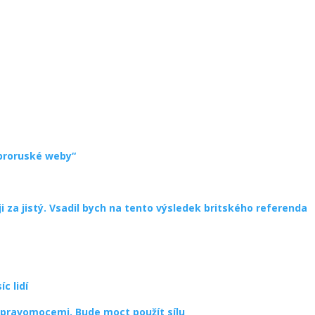
 proruské weby“
 za jistý. Vsadil bych na tento výsledek britského referenda
c lidí
i pravomocemi. Bude moct použít sílu