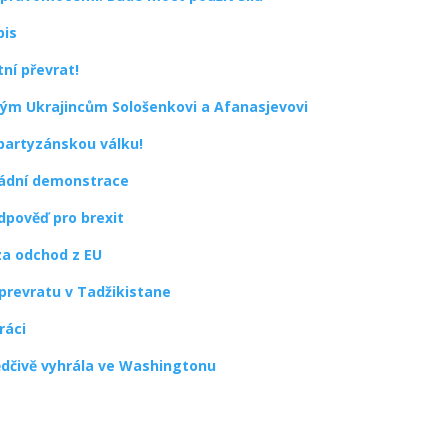
pis
tní převrat!
eným Ukrajincům Sološenkovi a Afanasjevovi
 partyzánskou válku!
ládní demonstrace
dpověď pro brexit
 za odchod z EU
prevratu v Tadžikistane
ráci
ědčivě vyhrála ve Washingtonu