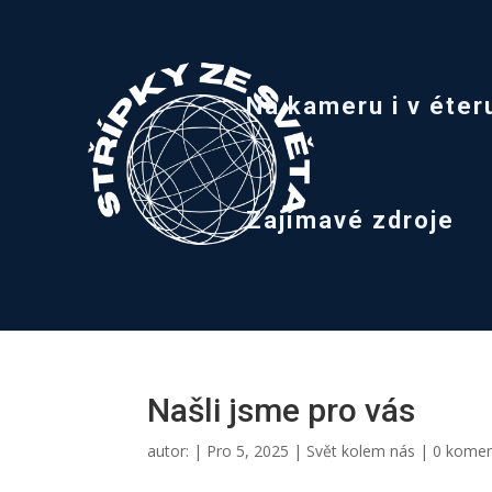
Na kameru i v éter
Zajímavé zdroje
Našli jsme pro vás
autor:
|
Pro 5, 2025
|
Svět kolem nás
|
0 kome