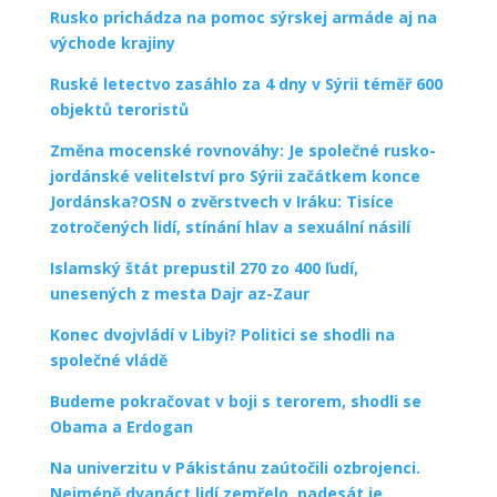
Rusko prichádza na pomoc sýrskej armáde aj na
východe krajiny
Ruské letectvo zasáhlo za 4 dny v Sýrii téměř 600
objektů teroristů
Změna mocenské rovnováhy: Je společné rusko-
jordánské velitelství pro Sýrii začátkem konce
Jordánska?
OSN o zvěrstvech v Iráku: Tisíce
zotročených lidí, stínání hlav a sexuální násilí
Islamský štát prepustil 270 zo 400 ľudí,
unesených z mesta Dajr az-Zaur
Konec dvojvládí v Libyi? Politici se shodli na
společné vládě
Budeme pokračovat v boji s terorem, shodli se
Obama a Erdogan
Na univerzitu v Pákistánu zaútočili ozbrojenci.
Nejméně dvanáct lidí zemřelo, padesát je