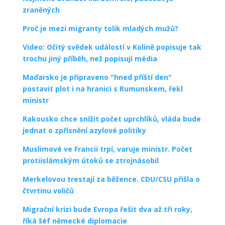
zraněných
Proč je mezi migranty tolik mladých mužů?
Video: Očitý svědek událostí v Kolíně popisuje tak
trochu jiný příběh, než popisují média
Maďarsko je připraveno "hned příští den"
postavit plot i na hranici s Rumunskem, řekl
ministr
Rakousko chce snížit počet uprchlíků, vláda bude
jednat o zpřísnění azylové politiky
Muslimové ve Francii trpí, varuje ministr. Počet
protiislámským útoků se ztrojnásobil
Merkelovou trestají za běžence. CDU/CSU přišla o
čtvrtinu voličů
Migrační krizi bude Evropa řešit dva až tři roky,
říká šéf německé diplomacie