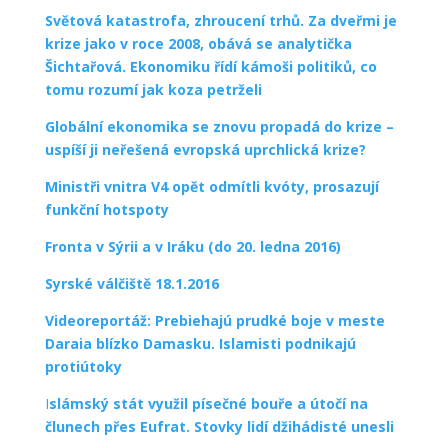
Světová katastrofa, zhroucení trhů. Za dveřmi je
krize jako v roce 2008, obává se analytička
Šichtařová. Ekonomiku řídí kámoši politiků, co
tomu rozumí jak koza petrželi
Globální ekonomika se znovu propadá do krize –
uspíší ji neřešená evropská uprchlická krize?
Ministři vnitra V4 opět odmítli kvóty, prosazují
funkční hotspoty
Fronta v Sýrii a v Iráku (do 20. ledna 2016)
Syrské válčiště 18.1.2016
Videoreportáž: Prebiehajú prudké boje v meste
Daraia blízko Damasku. Islamisti podnikajú
protiútoky
I
slámský stát využil písečné bouře a útočí na
člunech přes Eufrat. Stovky lidí džihádisté unesli