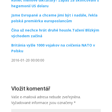
Konec měnové diktatury? Zápas za skoncování s
hegemonií US dolaru
Jsme Evropané a chceme jimi být i nadále, řekla
polská premiérka europoslancům
Čína už nechce hrát druhé housle.Tažení Blízkým
východem začíná
Británia vyšle 1000 vojakov na cvičenia NATO v
Poľsku
2016-01-20 00:00:00
Vložit komentář
Vaše e-mailová adresa nebude zveřejněna.
Vyžadované informace jsou označeny
*