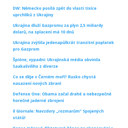
DW: Německo posílá zpět do vlasti tisíce
uprchlíků z Ukrajiny
Ukrajina dluží Gazpromu za plyn 2,5 miliardy
dolarů, na splacení má 10 dnů
Ukrajina zvýšila jedenapůlkrát tranzitní poplatek
pro Gazprom
Špióne, vypadni: Ukrajinská média obvinila
Saakašviliho z diverze
Co se děje v Černém moři? Rusko chystá
nasazení nových zbraní
Defense One: Obama začal drahé a nebezpečné
horečné jaderné zbrojení
Il Giornale: Navzdory „rozmarům" Spojených
států!