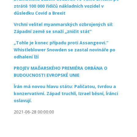
ztrátě 100 000 řidičů nákladních vozidel v
důsledku Covid a Brexit
Vrchní velitel myanmarských ozbrojených sil:
Západní země se snaží „zničit stát“
„Tohle je konec případu proti Assangeovi.“
Whistleblower Snowden se zastal novináře po
odhalení lží
PROJEV MAĎARSKÉHO PREMIÉRA ORBÁNA O
BUDOUCNOSTI EVROPSKÉ UNIE
Írán má novou hlavu státu: Paličatou, tvrdou a
konzervativní. Západ truchlí, Izrael běsní, Íránci
oslavují.
2021-06-28 00:00:00