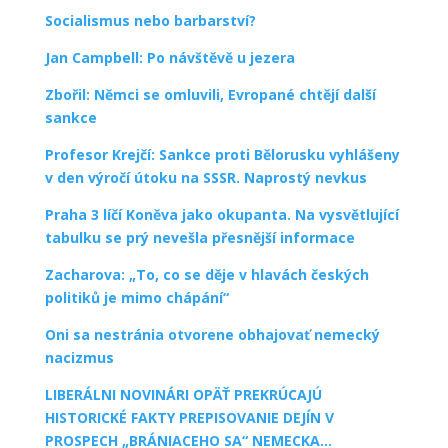
Socialismus nebo barbarství?
Jan Campbell: Po návštěvě u jezera
Zbořil: Němci se omluvili, Evropané chtějí další
sankce
Profesor Krejčí: Sankce proti Bělorusku vyhlášeny
v den výročí útoku na SSSR. Naprostý nevkus
Praha 3 líčí Koněva jako okupanta. Na vysvětlující
tabulku se prý nevešla přesnější informace
Zacharova: „To, co se děje v hlavách českých
politiků je mimo chápání“
Oni sa nestránia otvorene obhajovať nemecký
nacizmus
LIBERÁLNI NOVINÁRI OPÄŤ PREKRÚCAJÚ
HISTORICKÉ FAKTY PREPISOVANIE DEJÍN V
PROSPECH „BRÁNIACEHO SA“ NEMECKA…