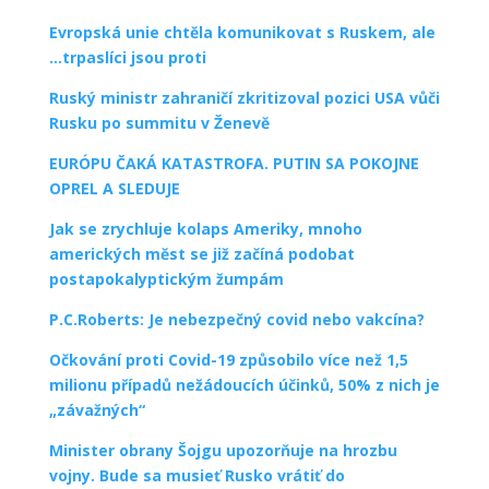
Evropská unie chtěla komunikovat s Ruskem, ale
…trpaslíci jsou proti
Ruský ministr zahraničí zkritizoval pozici USA vůči
Rusku po summitu v Ženevě
EURÓPU ČAKÁ KATASTROFA. PUTIN SA POKOJNE
OPREL A SLEDUJE
Jak se zrychluje kolaps Ameriky, mnoho
amerických měst se již začíná podobat
postapokalyptickým žumpám
P.C.Roberts: Je nebezpečný covid nebo vakcína?
Očkování proti Covid-19 způsobilo více než 1,5
milionu případů nežádoucích účinků, 50% z nich je
„závažných“
Minister obrany Šojgu upozorňuje na hrozbu
vojny. Bude sa musieť Rusko vrátiť do