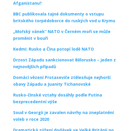
Afganistanu?
BBC publikovala tajné dokumenty o vstupu
britského torpédoborce do ruských vod u Krymu
„Mořský vánek“ NATO v Černém moři se může
proměnit v bouři
Kedmi: Rusko a Čína potopí lodě NATO
Drzost Západu sankcionovat Bělorusko – jeden z
nejnovějších případů
Domácí vězení Protaseviče ztělesňuje nejhorší
obavy Západu a Juanity Tichanovské
Rusko-čínské vztahy dosáhly podle Putina
bezprecedentní výše
Soud v Georgii je zavalen návrhy na zneplatnění
voleb v roce 2020
Dramatická zúžení dodávek ve Velké Británii po