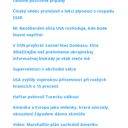
falošne pozitívne prípady
Čínský vědec promluvil o lekci plynoucí z rozpadu
SSSR
NI: Neoliberální elita USA rozhoduje, kdo bude
hlavní nepřítel
V OSN prvýkrát zaznel hlas Donbasu. Ešte
dôležitejšie než prelomenie ukrajinskej
informačnej blokády je však niečo iné
Supervelmoci v obchodní válce
USA zvýšily vojenskou přítomnost při ruských
hranicích o 15 procent
Haftar pohrozil Turecku válkou!
Amerika a Evropa jako milenky, která omrzely,
okouzlení Západem dávno skončilo
Video: Marshallův plán zachránil Ameriku