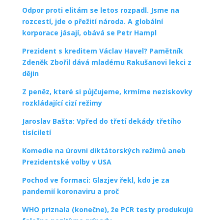
Odpor proti elitám se letos rozpadl. Jsme na
rozcestí, jde o přežití národa. A globální
korporace jásají, obává se Petr Hampl
Prezident s kreditem Václav Havel? Pamětník
Zdeněk Zbořil dává mladému Rakušanovi lekci z
dějin
Z peněz, které si půjčujeme, krmíme neziskovky
rozkládající cizí režimy
Jaroslav Bašta: Vpřed do třetí dekády třetího
tisíciletí
Komedie na úrovni diktátorských režimů aneb
Prezidentské volby v USA
Pochod ve formaci: Glazjev řekl, kdo je za
pandemií koronaviru a proč
WHO priznala (konečne), že PCR testy produkujú