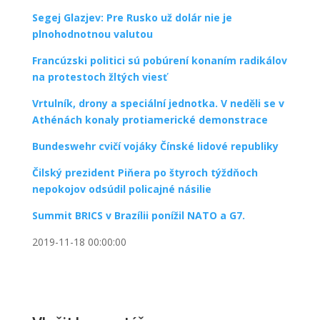
Segej Glazjev: Pre Rusko už dolár nie je
plnohodnotnou valutou
Francúzski politici sú pobúrení konaním radikálov
na protestoch žltých viesť
Vrtulník, drony a speciální jednotka. V neděli se v
Athénách konaly protiamerické demonstrace
Bundeswehr cvičí vojáky Čínské lidové republiky
Čilský prezident Piňera po štyroch týždňoch
nepokojov odsúdil policajné násilie
Summit BRICS v Brazílii ponížil NATO a G7.
2019-11-18 00:00:00