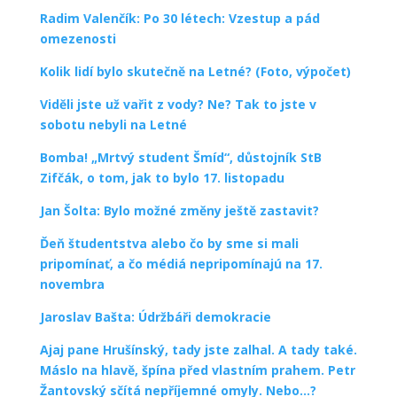
Radim Valenčík: Po 30 létech: Vzestup a pád
omezenosti
Kolik lidí bylo skutečně na Letné? (Foto, výpočet)
Viděli jste už vařit z vody? Ne? Tak to jste v
sobotu nebyli na Letné
Bomba! „Mrtvý student Šmíd“, důstojník StB
Zifčák, o tom, jak to bylo 17. listopadu
Jan Šolta: Bylo možné změny ještě zastavit?
Ďeň študentstva alebo čo by sme si mali
pripomínať, a čo médiá nepripomínajú na 17.
novembra
Jaroslav Bašta: Údržbáři demokracie
Ajaj pane Hrušínský, tady jste zalhal. A tady také.
Máslo na hlavě, špína před vlastním prahem. Petr
Žantovský sčítá nepříjemné omyly. Nebo…?