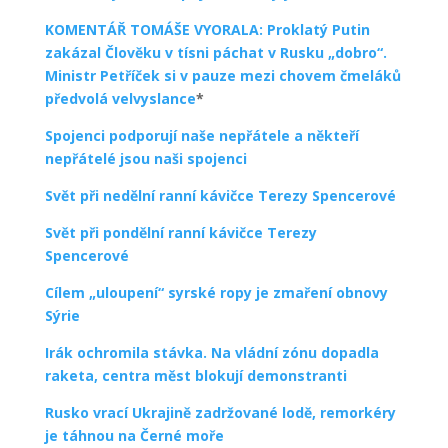
KOMENTÁŘ TOMÁŠE VYORALA: Proklatý Putin
zakázal Člověku v tísni páchat v Rusku „dobro“.
Ministr Petříček si v pauze mezi chovem čmeláků
předvolá velvyslance
*
Spojenci podporují naše nepřátele a někteří
nepřátelé jsou naši spojenci
Svět při nedělní ranní kávičce Terezy Spencerové
Svět při pondělní ranní kávičce Terezy
Spencerové
Cílem „uloupení“ syrské ropy je zmaření obnovy
Sýrie
Irák ochromila stávka. Na vládní zónu dopadla
raketa, centra měst blokují demonstranti
Rusko vrací Ukrajině zadržované lodě, remorkéry
je táhnou na Černé moře