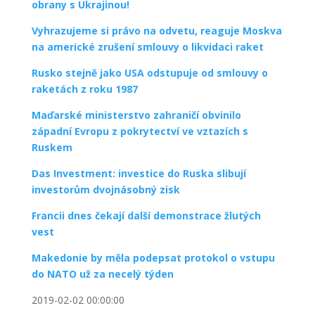
obrany s Ukrajinou!
Vyhrazujeme si právo na odvetu, reaguje Moskva
na americké zrušení smlouvy o likvidaci raket
Rusko stejně jako USA odstupuje od smlouvy o
raketách z roku 1987
Maďarské ministerstvo zahraničí obvinilo
západní Evropu z pokrytectví ve vztazích s
Ruskem
Das Investment: investice do Ruska slibují
investorům dvojnásobný zisk
Francii dnes čekají další demonstrace žlutých
vest
Makedonie by měla podepsat protokol o vstupu
do NATO už za necelý týden
2019-02-02 00:00:00