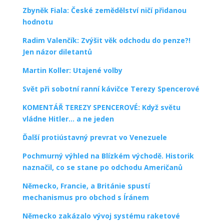
Zbyněk Fiala: České zemědělství ničí přidanou
hodnotu
Radim Valenčík: Zvýšit věk odchodu do penze?!
Jen názor diletantů
Martin Koller: Utajené volby
Svět při sobotní ranní kávičce Terezy Spencerové
KOMENTÁŘ TEREZY SPENCEROVÉ: Když světu
vládne Hitler… a ne jeden
Ďalší protiústavný prevrat vo Venezuele
Pochmurný výhled na Blízkém východě. Historik
naznačil, co se stane po odchodu Američanů
Německo, Francie, a Británie spustí
mechanismus pro obchod s Íránem
Německo zakázalo vývoj systému raketové