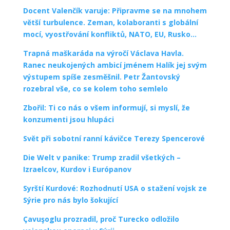
Docent Valenčík varuje: Připravme se na mnohem
větší turbulence. Zeman, kolaboranti s globální
mocí, vyostřování konfliktů, NATO, EU, Rusko…
Trapná maškaráda na výročí Václava Havla.
Ranec neukojených ambicí jménem Halík jej svým
výstupem spíše zesměšnil. Petr Žantovský
rozebral vše, co se kolem toho semlelo
Zbořil: Ti co nás o všem informují, si myslí, že
konzumenti jsou hlupáci
Svět při sobotní ranní kávičce Terezy Spencerové
Die Welt v panike: Trump zradil všetkých –
Izraelcov, Kurdov i Európanov
Syrští Kurdové: Rozhodnutí USA o stažení vojsk ze
Sýrie pro nás bylo šokující
Çavuşoglu prozradil, proč Turecko odložilo