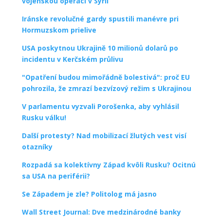
vojenskou operaci v Sýrii
Iránske revolučné gardy spustili manévre pri
Hormuzskom prielive
USA poskytnou Ukrajině 10 milionů dolarů po
incidentu v Kerčském průlivu
"Opatření budou mimořádně bolestivá": proč EU
pohrozila, že zmrazí bezvízový režim s Ukrajinou
V parlamentu vyzvali Porošenka, aby vyhlásil
Rusku válku!
Další protesty? Nad mobilizací žlutých vest visí
otazníky
Rozpadá sa kolektívny Západ kvôli Rusku? Ocitnú
sa USA na periférii?
Se Západem je zle? Politolog má jasno
Wall Street Journal: Dve medzinárodné banky