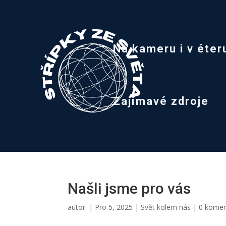
Na kameru i v éter
Zajímavé zdroje
Našli jsme pro vás
autor:
|
Pro 5, 2025
|
Svět kolem nás
|
0 kome