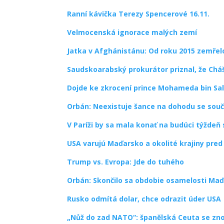
Ranní kávička Terezy Spencerové 16.11.
Velmocenská ignorace malých zemí
Jatka v Afghánistánu: Od roku 2015 zemřelo 
Saudskoarabský prokurátor priznal, že Cháš
Dojde ke zkrocení prince Mohameda bin S
Orbán: Neexistuje šance na dohodu se sou
V Paríži by sa mala konať na budúci týžde
USA varujú Maďarsko a okolité krajiny pre
Trump vs. Evropa: Jde do tuhého
Orbán: Skončilo sa obdobie osamelosti Maď
Rusko odmítá dolar, chce odrazit úder USA
„Nůž do zad NATO“: španělská Ceuta se zno