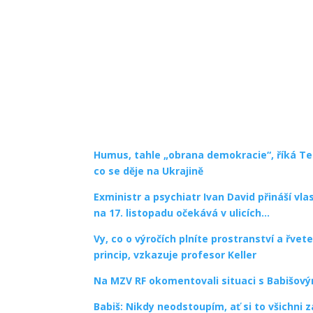
Humus, tahle „obrana demokracie“, říká Te
co se děje na Ukrajině
Exministr a psychiatr Ivan David přináší v
na 17. listopadu očekává v ulicích…
Vy, co o výročích plníte prostranství a řvet
princip, vzkazuje profesor Keller
Na MZV RF okomentovali situaci s Babišo
Babiš: Nikdy neodstoupím, ať si to všichni 