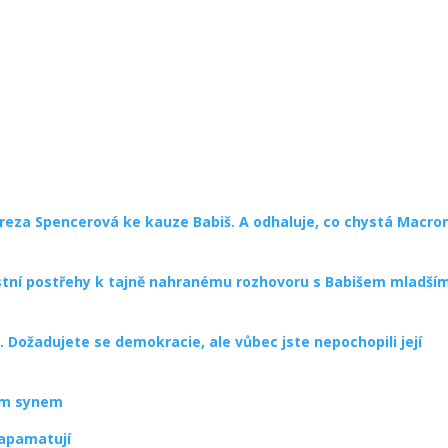
reza Spencerová ke kauze Babiš. A odhaluje, co chystá Macro
lastní postřehy k tajně nahranému rozhovoru s Babišem mladším
e. Dožadujete se demokracie, ale vůbec jste nepochopili její
vým synem
zapamatují