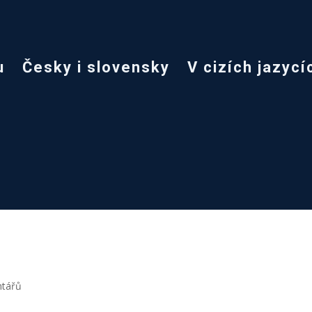
u
Česky i slovensky
V cizích jazycí
ntářů