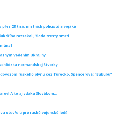
přes 28 tisíc místních policistů a vojáků
ukdžího rozsekali, žiada tresty smrti
almána?
časným vedením Ukrajiny
ň schôdzka normandskej štvorky
d dovozom ruského plynu cez Turecko. Spencerová: “Bububu”
arov! A to aj vďaka Slovákom…
vu otevřela pro ruské vojenské lodě