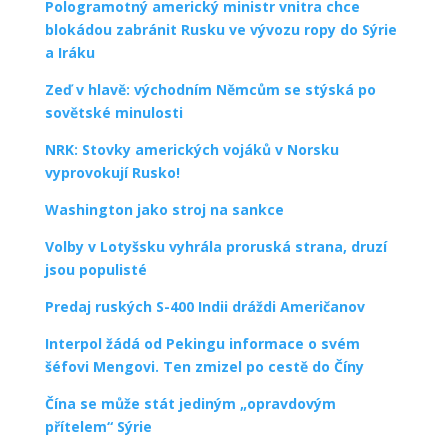
Pologramotný americký ministr vnitra chce
blokádou zabránit Rusku ve vývozu ropy do Sýrie
a Iráku
Zeď v hlavě: východním Němcům se stýská po
sovětské minulosti
NRK: Stovky amerických vojáků v Norsku
vyprovokují Rusko!
Washington jako stroj na sankce
Volby v Lotyšsku vyhrála proruská strana, druzí
jsou populisté
Predaj ruských S-400 Indii dráždi Američanov
Interpol žádá od Pekingu informace o svém
šéfovi Mengovi. Ten zmizel po cestě do Číny
Čína se může stát jediným „opravdovým
přítelem“ Sýrie