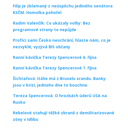
Filip je zklamaný z neúspěchu jediného senátora
KSČM. Homolka pohořel
Radim Valenčík: Co ukázaly volby: Bez
programové strany to nepůjde
Profíci sami Česko neochrání, hlaste nám, co je
nezvyklé, vyzývá BIS občany
Ranní kávička Terezy Spencerové 6. října
Ranní kávička Terezy Spencerové 7. října
Šichtařová: Itálie má z Bruselu srandu. Banky
jsou v krizi, jednoho dne to bouchne.
Tereza Spencerová: O hrozbách úderů USA na
Rusko
Rebelové stahují těžké zbraně z demilitarizované
zóny v Idlibu