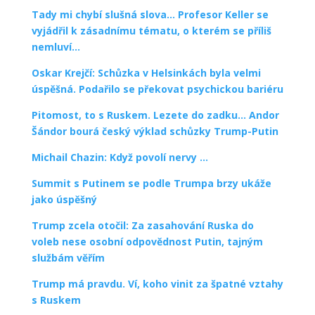
Tady mi chybí slušná slova… Profesor Keller se
vyjádřil k zásadnímu tématu, o kterém se příliš
nemluví…
Oskar Krejčí: Schůzka v Helsinkách byla velmi
úspěšná. Podařilo se překovat psychickou bariéru
Pitomost, to s Ruskem. Lezete do zadku… Andor
Šándor bourá český výklad schůzky Trump-Putin
Michail Chazin: Když povolí nervy …
Summit s Putinem se podle Trumpa brzy ukáže
jako úspěšný
Trump zcela otočil: Za zasahování Ruska do
voleb nese osobní odpovědnost Putin, tajným
službám věřím
Trump má pravdu. Ví, koho vinit za špatné vztahy
s Ruskem