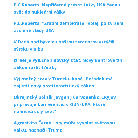
P.C.Roberts: Nepříčetné presstitutky USA ženou
svět do nukleární války
P.C.Roberts: "Zrádní demokraté" volají po svržení
zvolené vlády USA
V Dar’á nad bývalou baštou teroristov vztýčili
sýrsku vlajku
Izrael je výlučně židovský stát. Nový kontroverzní
zákon rozlítil Araby
Výjimečný stav v Turecku končí. Pořádek má
zajistit nový protiteroristický zákon
Ukrajinský politik Jevgenij Červonenko: „Kyjev
pripravuje konferenciu o OUN-UPA, ktorá
nahnevá celý svet“
Agresivita Černé Hory může vyvolat světovou
válku, naznačil Trump