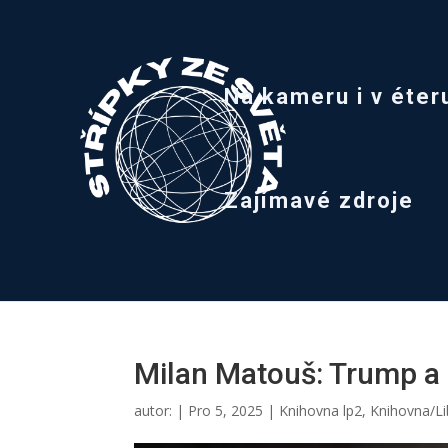
Na kameru i v éter
Zajímavé zdroje
Milan Matouš: Trump a 
autor:
|
Pro 5, 2025
|
Knihovna lp2
,
Knihovna/Li