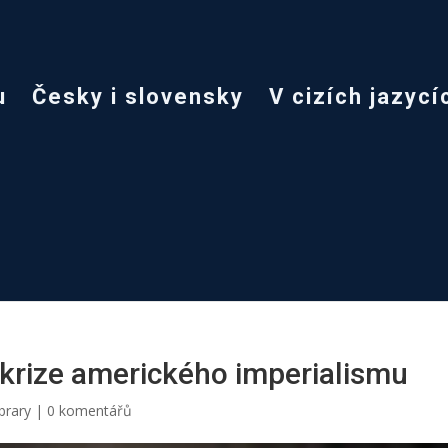
u
Česky i slovensky
V cizích jazycí
krize amerického imperialismu
brary
|
0 komentářů