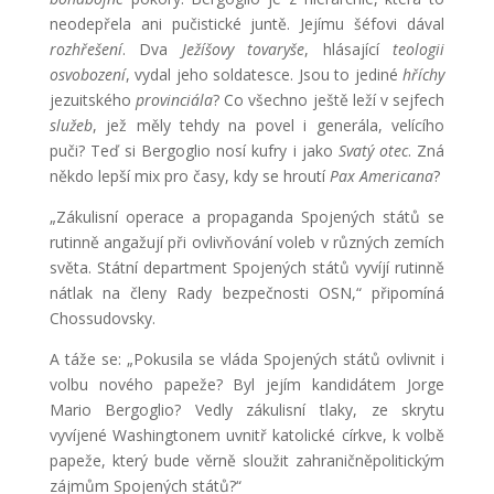
neodepřela ani pučistické juntě. Jejímu šéfovi dával
rozhřešení
. Dva
Ježíšovy tovaryše
, hlásající
teologii
osvobození
, vydal jeho soldatesce. Jsou to jediné
hříchy
jezuitského
provinciála
? Co všechno ještě leží v sejfech
služeb
, jež měly tehdy na povel i generála, velícího
puči? Teď si Bergoglio nosí kufry i jako
Svatý otec
. Zná
někdo lepší mix pro časy, kdy se hroutí
Pax Americana
?
„Zákulisní operace a propaganda Spojených států se
rutinně angažují při ovlivňování voleb v různých zemích
světa. Státní department Spojených států vyvíjí rutinně
nátlak na členy Rady bezpečnosti OSN,“ připomíná
Chossudovsky.
A táže se: „Pokusila se vláda Spojených států ovlivnit i
volbu nového papeže? Byl jejím kandidátem Jorge
Mario Bergoglio? Vedly zákulisní tlaky, ze skrytu
vyvíjené Washingtonem uvnitř katolické církve, k volbě
papeže, který bude věrně sloužit zahraničněpolitickým
zájmům Spojených států?“