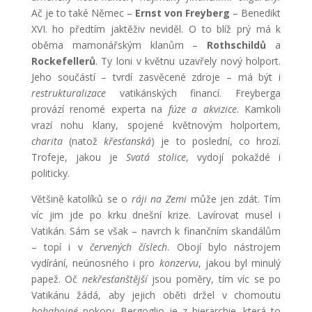
Ač je to také Němec –
Ernst von Freyberg
– Benedikt
XVI. ho předtím jaktěživ neviděl. O to blíž prý má k
oběma mamonářským klanům –
Rothschildů
a
Rockefellerů
. Ty loni v květnu uzavřely nový holport.
Jeho součástí – tvrdí zasvěcené zdroje – má být i
restrukturalizace
vatikánských financí. Freyberga
provází renomé experta na
fúze a akvizice
. Kamkoli
vrazí nohu klany, spojené květnovým holportem,
charita
(natož
křesťanská
) je to poslední, co hrozí.
Trofeje, jakou je
Svatá stolice
, vydojí pokaždé i
politicky.
Většině katolíků se o
ráji na Zemi
může jen zdát. Tím
víc jim jde po krku dnešní krize. Lavírovat musel i
Vatikán. Sám se však – navrch k finančním skandálům
– topí i v
červených číslech
. Obojí bylo nástrojem
vydírání, neúnosného i pro
konzervu
, jakou byl minulý
papež. Oč
nekřesťanštější
jsou poměry, tím víc se po
Vatikánu žádá, aby jejich oběti držel v chomoutu
bohabojné
pokory. Bergoglio je z hierarchie, která to