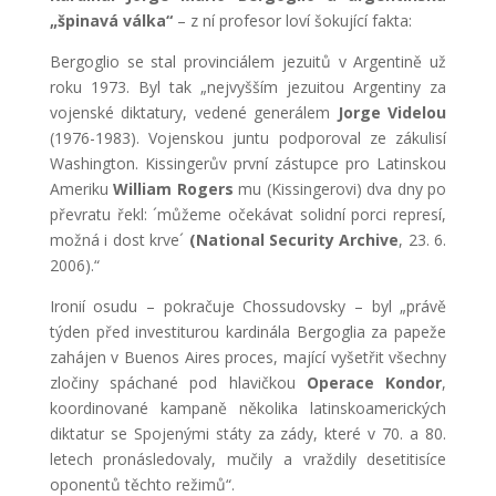
„špinavá válka“
– z ní profesor loví šokující fakta:
Bergoglio se stal provinciálem jezuitů v Argentině už
roku 1973. Byl tak „nejvyšším jezuitou Argentiny za
vojenské diktatury, vedené generálem
Jorge Videlou
(1976-1983). Vojenskou juntu podporoval ze zákulisí
Washington. Kissingerův první zástupce pro Latinskou
Ameriku
William Rogers
mu (Kissingerovi) dva dny po
převratu řekl: ´můžeme očekávat solidní porci represí,
možná i dost krve´
(National Security Archive
, 23. 6.
2006).“
Ironií osudu – pokračuje Chossudovsky – byl „právě
týden před investiturou kardinála Bergoglia za papeže
zahájen v Buenos Aires proces, mající vyšetřit všechny
zločiny spáchané pod hlavičkou
Operace Kondor
,
koordinované kampaně několika latinskoamerických
diktatur se Spojenými státy za zády, které v 70. a 80.
letech pronásledovaly, mučily a vraždily desetitisíce
oponentů těchto režimů“.