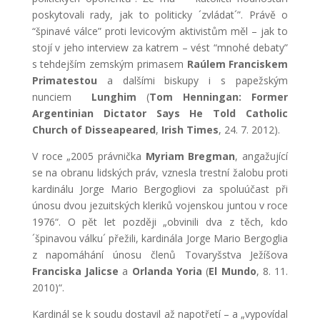
poskytovali rady, jak to politicky ´zvládat´”. Právě o
“špinavé válce” proti levicovým aktivistům měl – jak to
stojí v jeho interview za katrem – vést “mnohé debaty”
s tehdejším zemským primasem
Raúlem Franciskem
Primatestou
a dalšími biskupy i s papežským
nunciem
Lunghim
(
Tom Henningan: Former
Argentinian Dictator Says He Told Catholic
Church of Disseapeared
,
Irish Times
, 24. 7. 2012).
V roce „2005 právnička
Myriam Bregman
, angažující
se na obranu lidských práv, vznesla trestní žalobu proti
kardinálu Jorge Mario Bergogliovi za spoluúčast při
únosu dvou jezuitských kleriků vojenskou juntou v roce
1976“. O pět let později „obvinili dva z těch, kdo
´špinavou válku´ přežili, kardinála Jorge Mario Bergoglia
z napomáhání únosu členů Tovaryšstva Ježíšova
Franciska Jalicse
a
Orlanda Yoria
(
El Mundo
, 8. 11.
2010)“.
Kardinál se k soudu dostavil až napotřetí – a „vypovídal