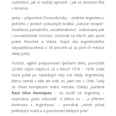
rozhřešení
, jak ví i každý
agnostik –
jak se
ateistům
říká
v Americe.
Junta – připomíná Chossudovsky – změnila Argentinu v
jednoho z prvních pokusných králíků „šokové terapie“.
Hodokvas parazitního „neoliberalismu“, ordinovaný pak
i
euroatlantické civilizaci
, testovali na lidech jako první
právě Pinochet a Videla. Kupní síla argentinského
obyvatelstva klesla o 30 procent už za prvé tři měsíce
vlády junty.
Pučisté, agilně podporovaní špičkami kléru, povraždili
22.000 svých odpůrců už v letech 1976 – 1978. Další
tisíce pobili po následující roky své vlády. Argentinský
klérus neměl v těle ani tolik cti, jako ten v Chile. Tady
se církev komplicem vrahů nestala. Chilský „kardinál
Raul Silva Henriquez
– na rozdíl od Argentiny –
vojenskou juntu odsoudil“. A klérus tu – „v příkrém
kontrastu s Argentinou“ – pomáhal „mírnit příval
politických vražd a a porušování lidských práv“.