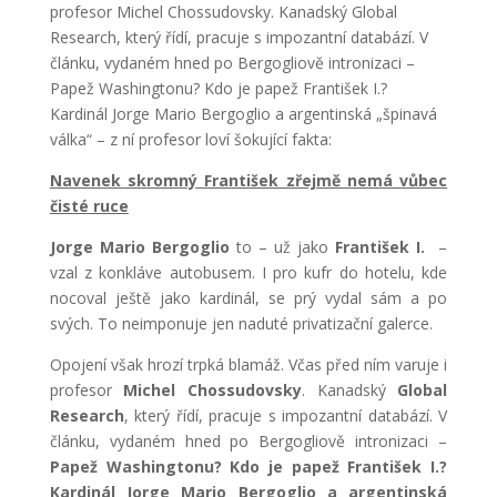
profesor Michel Chossudovsky. Kanadský Global
Research, který řídí, pracuje s impozantní databází. V
článku, vydaném hned po Bergogliově intronizaci –
Papež Washingtonu? Kdo je papež František I.?
Kardinál Jorge Mario Bergoglio a argentinská „špinavá
válka“ – z ní profesor loví šokující fakta:
Navenek skromný František zřejmě nemá vůbec
čisté ruce
Jorge Mario Bergoglio
to – už jako
František I.
–
vzal z konkláve autobusem. I pro kufr do hotelu, kde
nocoval ještě jako kardinál, se prý vydal sám a po
svých. To neimponuje jen naduté privatizační galerce.
Opojení však hrozí trpká blamáž. Včas před ním varuje i
profesor
Michel Chossudovsky
. Kanadský
Global
Research
, který řídí, pracuje s impozantní databází. V
článku, vydaném hned po Bergogliově intronizaci –
Papež Washingtonu? Kdo je papež František I.?
Kardinál Jorge Mario Bergoglio a argentinská