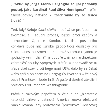
„Pokud by Jorge Mario Bergoglio zaujal podobný
postoj, jako kardinál Raul Silva Henriquez“
– píše
Chossudovsky natvrdo –
“zachránilo by to tisíce
životů.“
Teď, když šéfuje
Svaté stolici
– obává se profesor – to
zkomplikuje i soudní proces, běžící proti kápům a
komplicům Operace Kondor. Nadílka posledního
konkláve bude mít „široké geopolitické důsledky pro
celou Latinskou Ameriku“. Že právě v tomto regionu je
„politicky velmi vlivná“, je „dobře známo i architektům
zahraniční politiky Spojených států“. A poněvadž se tu
„řada vlád staví proti hegemonii USA, dalo by se čekat
– tím spíš s ohledem na Bergogliův životopis – že nový
papež František I. bude hrát
de facto
diskrétně zákulisní
politickou roli jménem Washingtonu“.
Právě s takovým papežem v čele bude „hierarchie
katolické církve v Latinské Americe znovu efektivně
manipulována, aby podvracela ´pokrokové´ (levicové)