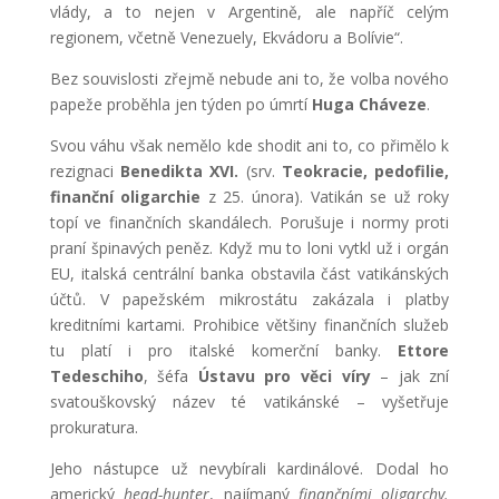
vlády, a to nejen v Argentině, ale napříč celým
regionem, včetně Venezuely, Ekvádoru a Bolívie“.
Bez souvislosti zřejmě nebude ani to, že volba nového
papeže proběhla jen týden po úmrtí
Huga Cháveze
.
Svou váhu však nemělo kde shodit ani to, co přimělo k
rezignaci
Benedikta XVI.
(srv.
Teokracie, pedofilie,
finanční oligarchie
z 25. února). Vatikán se už roky
topí ve finančních skandálech. Porušuje i normy proti
praní špinavých peněz. Když mu to loni vytkl už i orgán
EU, italská centrální banka obstavila část vatikánských
účtů. V papežském mikrostátu zakázala i platby
kreditními kartami. Prohibice většiny finančních služeb
tu platí i pro italské komerční banky.
Ettore
Tedeschiho
, šéfa
Ústavu pro věci víry
– jak zní
svatouškovský název té vatikánské – vyšetřuje
prokuratura.
Jeho nástupce už nevybírali kardinálové. Dodal ho
americký
head-hunter
, najímaný
finančními oligarchy.