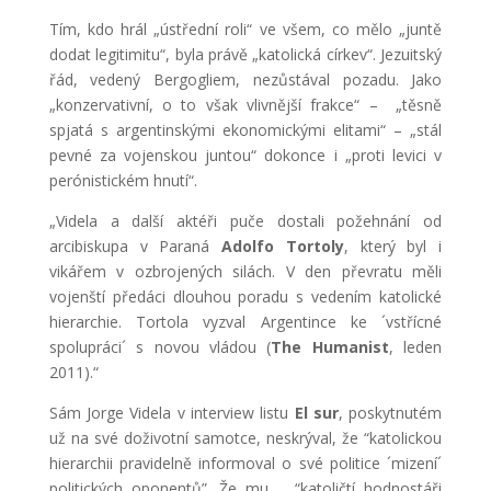
Tím, kdo hrál „ústřední roli“ ve všem, co mělo „juntě
dodat legitimitu“, byla právě „katolická církev“. Jezuitský
řád, vedený Bergogliem, nezůstával pozadu. Jako
„konzervativní, o to však vlivnější frakce“ – „těsně
spjatá s argentinskými ekonomickými elitami“ – „stál
pevné za vojenskou juntou“ dokonce i „proti levici v
perónistickém hnutí“.
„Videla a další aktéři puče dostali požehnání od
arcibiskupa v Paraná
Adolfo Tortoly
, který byl i
vikářem v ozbrojených silách. V den převratu měli
vojenští předáci dlouhou poradu s vedením katolické
hierarchie. Tortola vyzval Argentince ke ´vstřícné
spolupráci´ s novou vládou (
The Humanist
, leden
2011).“
Sám Jorge Videla v interview listu
El sur
, poskytnutém
už na své doživotní samotce, neskrýval, že “katolickou
hierarchii pravidelně informoval o své politice ´mizení´
politických oponentů”. Že mu “katoličtí hodnostáři