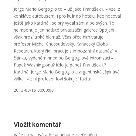
Jorge Mario Bergoglio to – už jako František I. – vzal z
konkláve autobusem. I pro kufr do hotelu, kde nocoval
ještě jako kardinál, se prý vydal sám a po svých. To
neimponuje jen naduté privatizační galerce.Opojení
však hrozí trpká blamáž. Včas před ním varuje i
profesor Michel Chossudovsky. Kanadský Global
Research, který řídí, pracuje s impozantní databází. V
článku, vydaném hned po Bergogliově intronizaci –
Papež Washingtonu? Kdo je papež František I.?
Kardinál Jorge Mario Bergoglio a argentinská „špinavá
válka“ – z ní profesor loví šokující fakta:
2013-03-15 00:00:00
Vložit komentář
Vaše e-mailová adresa nebude zveřejněna.