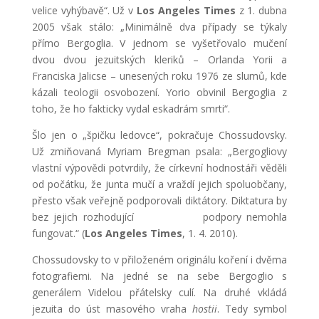
velice vyhýbavě“. Už v
Los Angeles Times
z 1. dubna
2005 však stálo: „Minimálně dva případy se týkaly
přímo Bergoglia. V jednom se vyšetřovalo mučení
dvou dvou jezuitských kleriků – Orlanda Yorii a
Franciska Jalicse – unesených roku 1976 ze slumů, kde
kázali teologii osvobození. Yorio obvinil Bergoglia z
toho, že ho fakticky vydal eskadrám smrti“.
Šlo jen o „špičku ledovce“, pokračuje Chossudovsky.
Už zmiňovaná Myriam Bregman psala: „Bergogliovy
vlastní výpovědi potvrdily, že církevní hodnostáři věděli
od počátku, že junta mučí a vraždí jejich spoluobčany,
přesto však veřejně podporovali diktátory. Diktatura by
bez jejich rozhodující podpory nemohla
fungovat.“ (
Los Angeles Times
, 1. 4. 2010).
Chossudovsky to v přiloženém originálu koření i dvěma
fotografiemi. Na jedné se na sebe Bergoglio s
generálem Videlou přátelsky culí. Na druhé vkládá
jezuita do úst masového vraha
hostii
. Tedy symbol