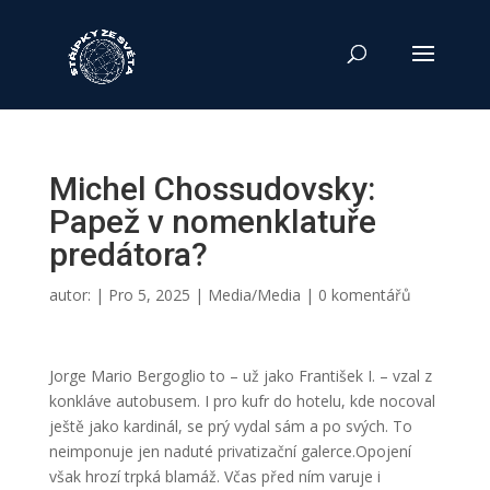
Michel Chossudovsky:
Papež v nomenklatuře
predátora?
autor:
|
Pro 5, 2025
|
Media/Media
|
0 komentářů
Jorge Mario Bergoglio to – už jako František I. – vzal z
konkláve autobusem. I pro kufr do hotelu, kde nocoval
ještě jako kardinál, se prý vydal sám a po svých. To
neimponuje jen naduté privatizační galerce.Opojení
však hrozí trpká blamáž. Včas před ním varuje i