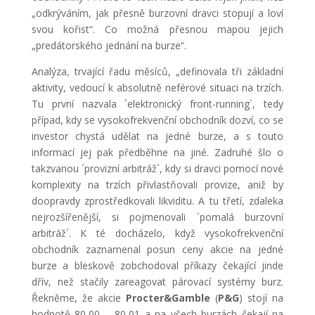
„odkrýváním, jak přesně burzovní dravci stopují a loví
svou kořist“. Co možná přesnou mapou jejich
„predátorského jednání na burze“.
Analýza, trvající řadu měsíců, „definovala tři základní
aktivity, vedoucí k absolutně neférové situaci na trzích.
Tu první nazvala ´elektronický front-running´, tedy
případ, kdy se vysokofrekvenční obchodník dozví, co se
investor chystá udělat na jedné burze, a s touto
informací jej pak předběhne na jiné. Zadruhé šlo o
takzvanou ´provizní arbitráž´, kdy si dravci pomocí nové
komplexity na trzích přivlastňovali provize, aniž by
doopravdy zprostředkovali likviditu. A tu třetí, zdaleka
nejrozšířenější, si pojmenovali ´pomalá burzovní
arbitráž´. K té docházelo, když vysokofrekvenční
obchodník zaznamenal posun ceny akcie na jedné
burze a bleskově zobchodoval příkazy čekající jinde
dřív, než stačily zareagovat párovací systémy burz.
Řekněme, že akcie
Procter
&Gamble
(
P&G
) stojí na
hodnotě 80,00 – 80,01 a na všech burzách čekají na