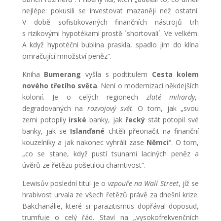
nejlépe: pokusili se investovat mazaněji než ostatní.
V době sofistikovaných finančních nástrojů trh
s rizikovými hypotékami prostě ´shortovali´. Ve velkém.
A když hypotéční bublina praskla, spadlo jim do klína
omračující množství peněz“.
Kniha
Bumerang
vyšla s podtitulem
Cesta kolem
nového třetího světa
. Není o modernizaci někdejších
kolonií. Je o celých regionech
zlaté miliardy
,
degradovaných na
rozvojový svět
. O tom, jak „svou
zemi potopily
irské
banky, jak
řecký
stát potopil své
banky, jak se
Islanďané
chtěli přeonačit na finanční
kouzelníky a jak nakonec vyhráli zase
Němci
“. O tom,
„co se stane, když pustí tsunami laciných peněz a
úvěrů ze řetězu pošetilou chamtivost“.
Lewisův poslední titul je o
vzpouře na Wall Street
, jíž se
hrabivost urvala ze všech řetězů právě za dnešní krize.
Bakchanálie, které si parazitismus dopřával doposud,
trumfuje o celý řád. Staví na „vysokofrekvenčních