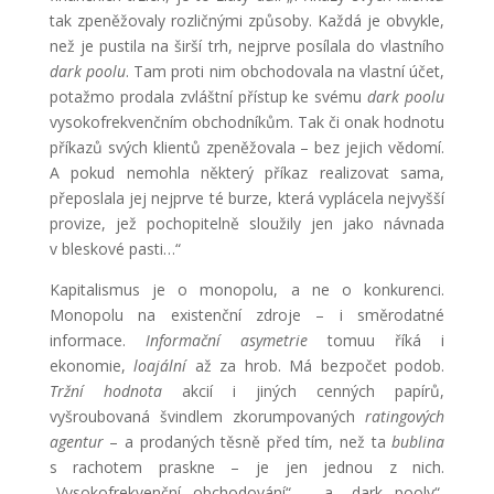
tak zpeněžovaly rozličnými způsoby. Každá je obvykle,
než je pustila na širší trh, nejprve posílala do vlastního
dark poolu
. Tam proti nim obchodovala na vlastní účet,
potažmo prodala zvláštní přístup ke svému
dark poolu
vysokofrekvenčním obchodníkům. Tak či onak hodnotu
příkazů svých klientů zpeněžovala – bez jejich vědomí.
A pokud nemohla některý příkaz realizovat sama,
přeposlala jej nejprve té burze, která vyplácela nejvyšší
provize, jež pochopitelně sloužily jen jako návnada
v bleskové pasti…“
Kapitalismus je o monopolu, a ne o konkurenci.
Monopolu na existenční zdroje – i směrodatné
informace.
Informační asymetrie
tomuu říká i
ekonomie,
loajální
až za hrob. Má bezpočet podob.
Tržní hodnota
akcií i jiných cenných papírů,
vyšroubovaná švindlem zkorumpovaných
ratingových
agentur
– a prodaných těsně před tím, než ta
bublina
s rachotem praskne – je jen jednou z nich.
„Vysokofrekvenční obchodování“ – a „dark pooly“,