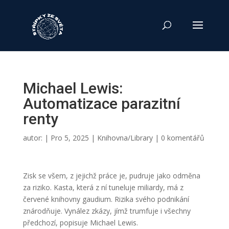
Michael Lewis:
Automatizace parazitní
renty
autor:
|
Pro 5, 2025
|
Knihovna/Library
|
0 komentářů
Zisk se všem, z jejichž práce je, pudruje jako odměna
za riziko. Kasta, která z ní tuneluje miliardy, má z
červené knihovny gaudium. Rizika svého podnikání
znárodňuje. Vynález zkázy, jímž trumfuje i všechny
předchozí, popisuje Michael Lewis.