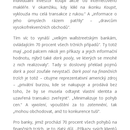
individuální investor koupil akcie od internetového
makléře. V okamžiku, kdy klikl na ikonku
Koupit
,
vyklouzla mu celá transakce z rukou.“ A „informace o
jeho úmyslech rázem patřily“ – „dravcům
vysokofrekvenčních obchodů“.
Tím víc to vynáší „velkým wallstreetským bankám,
ovládajícím 70 procent všech tržních případů“. Ty totiž
mají „pod palcem nikoli jen příkazy a jejich informační
hodnotu, nýbrž také
dark pooly
, ve kterých se mnohé
z nich realizovaly“. Tady si doslovný překlad pojmů
dark
a
pool
zoufale nevystačí.
Dark pool
na
finančních
trzích
je totiž – citujme reprezentativní americký zdroj
– „privátní burzou, kde se nakupuje a prodává bez
toho, že by se musela odtajnit vlastní identita a
uzavřená transakci zveřejnit“. „Minimalizuje to pohyb
cen.“ A
vyvolení
, vpouštění za to
zatemnění
, tak
„mohou obchodovat, aniž to konkurence tuší“.
Pro banky, jimiž prochází 70 procent všech pohybů na
finančních trzích, je to zlatý důl. „Příkazy svých klientů