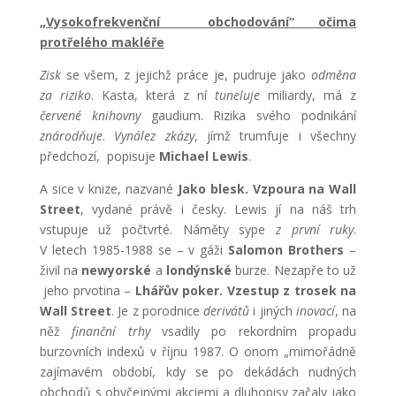
„Vysokofrekvenční obchodování“ očima
protřelého makléře
Zisk
se všem, z jejichž práce je, pudruje jako
odměna
za riziko
. Kasta, která z ní
tuneluje
miliardy, má z
červené knihovny
gaudium. Rizika svého podnikání
znárodňuje
.
Vynález zkázy
, jímž trumfuje i všechny
předchozí, popisuje
Michael Lewis
.
A sice v knize, nazvané
Jako blesk. Vzpoura na Wall
Street
, vydané právě i česky. Lewis jí na náš trh
vstupuje už počtvrté. Náměty sype
z první ruky
.
V letech 1985-1988 se – v gáži
Salomon Brothers
–
živil na
newyorské
a
londýnské
burze. Nezapře to už
jeho prvotina –
Lhářův poker. Vzestup z trosek na
Wall Street
. Je z porodnice
derivátů
i jiných
inovací
, na
něž
finanční trhy
vsadily po rekordním propadu
burzovních indexů v říjnu 1987. O onom „mimořádně
zajímavém období, kdy se po dekádách nudných
obchodů s obyčejnými akciemi a dluhopisy začaly jako