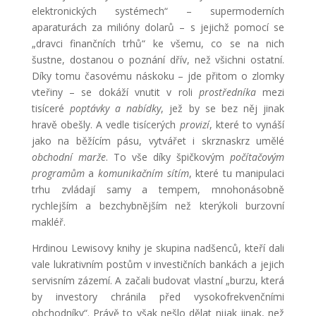
elektronických systémech“ – supermoderních
aparaturách za milióny dolarů – s jejichž pomocí se
„dravci finančních trhů“ ke všemu, co se na nich
šustne, dostanou o poznání dřív, než všichni ostatní.
Díky tomu časovému náskoku – jde přitom o zlomky
vteřiny – se dokáží vnutit v roli
prostředníka
mezi
tisíceré
poptávky a nabídky
, jež by se bez něj jinak
hravě obešly. A vedle tisícerých
provizí
, které to vynáší
jako na běžícím pásu, vytvářet i skrznaskrz umělé
obchodní marže
. To vše díky špičkovým
počítačovým
programům
a
komunikačním sítím
, které tu manipulaci
trhu zvládají samy a tempem, mnohonásobně
rychlejším a bezchybnějším než kterýkoli burzovní
makléř.
Hrdinou Lewisovy knihy je skupina nadšenců, kteří dali
vale lukrativním postům v investičních bankách a jejich
servisním zázemí. A začali budovat vlastní „burzu, která
by investory chránila před vysokofrekvenčními
obchodníky“. Právě to však nešlo dělat nijak jinak, než