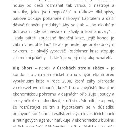
houby po dešti rozmáhat tak vzrušující nástroje a
praktiky, jako jsou hypotéční a rizikové dluhopisy,
pákové odkupy poháněné rizikovým kapitálem a další
děsivé finanční produkty“. Aby se pak – „po dlouhém
dozrávání, kdy se navzájem křížily a kombinovaly“ –
„staly páteří současné finanční krize, jejíž konec je
zatím v nedohlednu“. Lewis je nesleduje profesorským
cvikrem. Je i skvělý vypravěč. Rodokmen krize stopuje
„bizarními příběhy lidí, kteří jsou jejími spolupachateli“.
Big Short
– neboli
V útrobách stroje zkázy
– je
sondou do „nitra amerického trhu s hypotékami před
vypuknutím krize v roce 2008, která záhy přerostla
v celosvětovou finanční krizi“. I tuto „nejčistší finančně
ekonomickou pohromu v dějinách“ přibližuje „osudy a
kroky několika jednotlivců, kteří si uvědomili jako první,
že rozrůstající se trh s hypotékami se v důsledku
pochybné součinnosti wallstreetských investičních bank
a ratingových agentur nafukuje v ekonomickou bublinu
obřích rozměrů“. Příběhy lidí, kteří „udělali to, co uměli