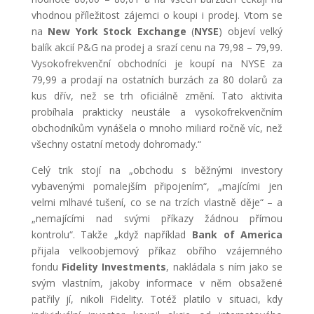
vhodnou příležitost zájemci o koupi i prodej. Vtom se
na
New York Stock Exchange
(
NYSE
) objeví velký
balík akcií P&G na prodej a srazí cenu na 79,98 – 79,99.
Vysokofrekvenční obchodníci je koupí na NYSE za
79,99 a prodají na ostatních burzách za 80 dolarů za
kus dřív, než se trh oficiálně změní. Tato aktivita
probíhala prakticky neustále a vysokofrekvenčním
obchodníkům vynášela o mnoho miliard ročně víc, než
všechny ostatní metody dohromady.“
Celý trik stojí na „obchodu s běžnými investory
vybavenými pomalejším připojením“, „majícími jen
velmi mlhavé tušení, co se na trzích vlastně děje“ – a
„nemajícími nad svými příkazy žádnou přímou
kontrolu“. Takže „když například
Bank of America
přijala velkoobjemový příkaz obřího vzájemného
fondu
Fidelity Investments
, nakládala s ním jako se
svým vlastním, jakoby informace v něm obsažené
patřily jí, nikoli Fidelity. Totéž platilo v situaci, kdy