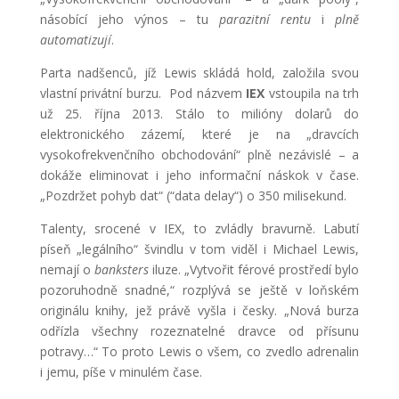
násobící jeho výnos – tu
parazitní rentu
i
plně
automatizují
.
Parta nadšenců, jíž Lewis skládá hold, založila svou
vlastní privátní burzu. Pod názvem
IEX
vstoupila na trh
už 25. října 2013. Stálo to milióny dolarů do
elektronického zázemí, které je na „dravcích
vysokofrekvenčního obchodování“ plně nezávislé – a
dokáže eliminovat i jeho informační náskok v čase.
„Pozdržet pohyb dat“ (“data delay“) o 350 milisekund.
Talenty, srocené v IEX, to zvládly bravurně. Labutí
píseň „legálního“ švindlu v tom viděl i Michael Lewis,
nemají o
banksters
iluze. „Vytvořit férové prostředí bylo
pozoruhodně snadné,“ rozplývá se ještě v loňském
originálu knihy, jež právě vyšla i česky. „Nová burza
odřízla všechny rozeznatelné dravce od přísunu
potravy…“ To proto Lewis o všem, co zvedlo adrenalin
i jemu, píše v minulém čase.