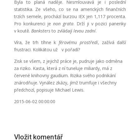
Byla to planá naděje. Nesmlouvavá je i poslední
statistika. Ze všeho, co se na amerických finančních
trzích semele, prochází burzou IEX jen 1,117 procenta.
Pro konkurenci je
non grata
. Drží ji v pozici panenky
v koutě.
Banksters
to zvládají
levou zadní
.
Víra, že trh tíhne k
férovému prostředí
, zažívá další
frustraci. Kolikátou už v pořadí?
Zisk se všem, z jejichž práce je, pudruje jako odměna
za riziko. Kasta, která z ní tuneluje miliardy, má z
červené knihovny gaudium. Rizika svého podnikání
znárodňuje. Vynález zkázy, jímž trumfuje i všechny
předchozí, popisuje Michael Lewis.
2015-06-02 00:00:00
Vložit komentář