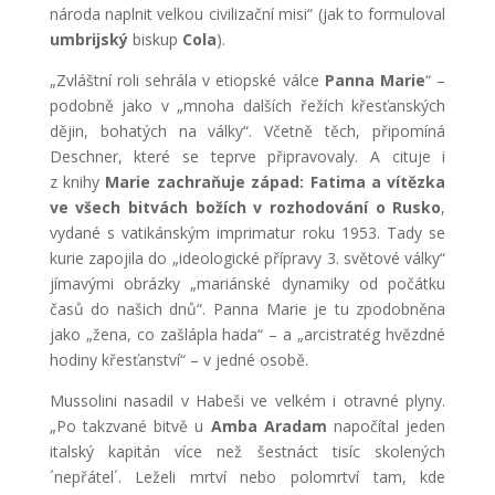
národa naplnit velkou civilizační misi“ (jak to formuloval
umbrijský
biskup
Cola
).
„Zvláštní roli sehrála v etiopské válce
Panna Marie
“ –
podobně jako v „mnoha dalších řežích křesťanských
dějin, bohatých na války“. Včetně těch, připomíná
Deschner, které se teprve připravovaly. A cituje i
z knihy
Marie zachraňuje západ: Fatima a vítězka
ve všech bitvách božích v rozhodování o Rusko
,
vydané s vatikánským imprimatur roku 1953. Tady se
kurie zapojila do „ideologické přípravy 3. světové války“
jímavými obrázky „mariánské dynamiky od počátku
časů do našich dnů“. Panna Marie je tu zpodobněna
jako „žena, co zašlápla hada“ – a „arcistratég hvězdné
hodiny křesťanství“ – v jedné osobě.
Mussolini nasadil v Habeši ve velkém i otravné plyny.
„Po takzvané bitvě u
Amba Aradam
napočítal jeden
italský kapitán více než šestnáct tisíc skolených
´nepřátel´. Leželi mrtví nebo polomrtví tam, kde