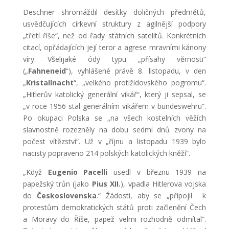
Deschner shromáždil desítky doličných předmětů,
usvědčujících církevní struktury z agilnější podpory
„třetí říše“, než od řady státních satelitů. Konkrétních
citací, opřádajících její teror a agrese mravními kánony
víry. Všelijaké ódy typu „přísahy věrnosti“
(„
Fahneneid
“), vyhlášené právě 8. listopadu, v den
„
Kristallnacht
“, „velkého protižidovského pogromu“.
„Hitlerův katolický generální vikář“, který ji sepsal, se
„v roce 1956 stal generálním vikářem v bundeswehru“.
Po okupaci Polska se „na všech kostelních věžích
slavnostně rozezněly na dobu sedmi dnů zvony na
počest vítězství“. Už v „říjnu a listopadu 1939 bylo
nacisty popraveno 214 polských katolických kněží“.
„Když
Eugenio Pacelli
usedl v březnu 1939 na
papežský trůn (jako
Pius XII.
), vpadla Hitlerova vojska
do
Československa
.“ Žádosti, aby se „připojil k
protestům demokratických států proti začlenění Čech
a Moravy do Říše, papež velmi rozhodně odmítal“.