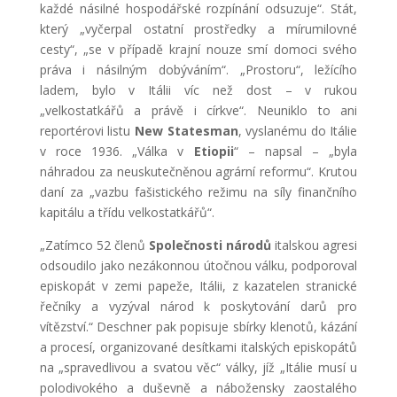
každé násilné hospodářské rozpínání odsuzuje“. Stát,
který „vyčerpal ostatní prostředky a mírumilovné
cesty“, „se v případě krajní nouze smí domoci svého
práva i násilným dobýváním“. „Prostoru“, ležícího
ladem, bylo v Itálii víc než dost – v rukou
„velkostatkářů a právě i církve“. Neuniklo to ani
reportérovi listu
New Statesman
, vyslanému do Itálie
v roce 1936. „Válka v
Etiopii
“ – napsal – „byla
náhradou za neuskutečněnou agrární reformu“. Krutou
daní za „vazbu fašistického režimu na síly finančního
kapitálu a třídu velkostatkářů“.
„Zatímco 52 členů
Společnosti národů
italskou agresi
odsoudilo jako nezákonnou útočnou válku, podporoval
episkopát v zemi papeže, Itálii, z kazatelen stranické
řečníky a vyzýval národ k poskytování darů pro
vítězství.“ Deschner pak popisuje sbírky klenotů, kázání
a procesí, organizované desítkami italských episkopátů
na „spravedlivou a svatou věc“ války, jíž „Itálie musí u
polodivokého a duševně a nábožensky zaostalého