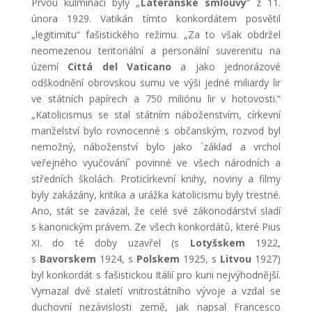
Prvou kulminací byly „
Lateránské smlouvy
“ z 11.
února 1929. Vatikán tímto konkordátem posvětil
„legitimitu“ fašistického režimu. „Za to však obdržel
neomezenou teritoriální a personální suverenitu na
území
Cittá del Vaticano
a jako jednorázové
odškodnění obrovskou sumu ve výši jedné miliardy lir
ve státních papírech a 750 miliónu lir v hotovosti.“
„Katolicismus se stal státním náboženstvím, církevní
manželství bylo rovnocenné s občanským, rozvod byl
nemožný, náboženství bylo jako ´základ a vrchol
veřejného vyučování´ povinné ve všech národních a
středních školách. Proticírkevní knihy, noviny a filmy
byly zakázány, kritika a urážka katolicismu byly trestné.
Ano, stát se zavázal, že celé své zákonodárství sladí
s kanonickým právem. Ze všech konkordátů, které Pius
XI. do té doby uzavřel (s
Lotyšskem
1922,
s
Bavorskem
1924, s
Polskem
1925, s
Litvou
1927)
byl konkordát s fašistickou Itálií pro kurii nejvýhodnější.
Vymazal dvě staletí vnitrostátního vývoje a vzdal se
duchovní nezávislosti země, jak napsal Francesco