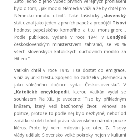
Zato jedno z jeho vůbec prvních veřejných prohlášení
bylo o tom, „jak moc si Německa váží a že by chtěl pro
Německo mnoho učinit“. Také fašistický „
slovenský
stát uznal jako jeden z prvních papež a propůjčil
Tisovi
hodnost papežského komořího a titul monsignore…
Podle publikace, vydané v roce 1941 v
Londýně
československým ministerstvem zahraničí, se 90 %
všech slovenských katolických duchovních modlilo za
Hitlera.“
Vatikán chtěl v roce 1945 Tisa dostat do emigrace,
v níž by unikl trestu. Spojenci ho zadrželi v „Německu a
jako válečného zločince vydali Československu“. V
„
Katolické encyklopedii
, kterou Vatikán vydal se
souhlasem Pia XII., je uvedeno: ´Tiso byl příkladným
knězem, který vedl bezúhonný život. Věnoval se
politice, protože to podle něj bylo nezbytné; neboť od
začátku století bránil práva slovenského národa pouze
klérus. Proto byl velmi milován jako otec. Za Tisovy
vlády udělalo Slovensko velké pokroky nejen v kulturní