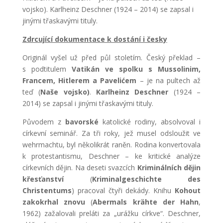
vojsko). Karlheinz Deschner (1924 – 2014) se zapsal i
jinými třaskavými tituly.
Zdrcující dokumentace k dostání i česky
Originál vyšel už před půl stoletím. Český překlad –
s podtitulem
Vatikán ve spolku s Mussolinim,
Francem, Hitlerem a Pavelićem
– je na pultech až
teď (
Naše vojsko)
.
Karlheinz Deschner
(1924 –
2014) se zapsal i jinými třaskavými tituly.
Původem z
bavorské
katolické rodiny, absolvoval i
církevní seminář. Za tři roky, jež musel odsloužit ve
wehrmachtu, byl několikrát raněn. Rodina konvertovala
k protestantismu, Deschner – ke kritické analýze
církevních dějin. Na deseti svazcích
Kriminálních dějin
křesťanství
(
Kriminalgeschichte des
Christentums
) pracoval čtyři dekády. Knihu
Kohout
zakokrhal znovu
(
Abermals krähte der Hahn
,
1962) zažalovali preláti za „urážku církve“. Deschner,