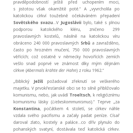
pravděpodobností ještě před uchopením moci,
s jistotou však okamžitě poté.“ A „vyvrcholila po
katolickou církví toužebně očekáváném přepadení
Sovětského svazu
…V
Jugoslávii
bylo, také s plnou
podporou katolického kléru, zničeno 299
pravoslavných kostelů, násilně na katolickou víru
obráceno 240 000 pravoslavných
Srbů
a zavražděno,
často po hrozném mučení, 750 000 pravoslavných
věřících; což ostatně v německy hovořících zemích
vešlo snad poprvé ve známost díky mým dějinám
církve (
Abermals krähte der Hahn
) z roku 1962.“
„Biblický
Ježíš
požadoval zřeknutí se veškerého
majetku. V prvokřesťanské obci se to silně přibližovalo
komunismu, nebo, jak uvádí
Troeltsch
, k religióznímu
komunismu lásky (
Liebeskommunismus
).“ Teprve „za
Konstantina
, počátkem 4. století, se církev náhle
vzdala svého pacifismu a začaly padat peníze. Císař
daroval zlato, kostely a paláce…co dřív plynulo do
pohanských svatyní, dostávala teď katolická církev.