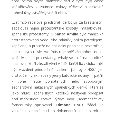
před očima svých manželek dětí a tyto byly často
znásilňovány – zatímco oslavy vítězství a děkovné
bohoslužby vytvářely vnější obraz.“
„Zatímco rebelové předstírali, že bojují za křesťanství,
zapalovali nejen protestantské kostely, masakrovali i
španělské protestanty…V
Santa Amilia
byla manželka
protestantského vedoucího mlátičky polita petrolejem,
zapálena, a protože na následky popálenin nezemřela,
ubita sekyrou…Ale tyto ´nástroje boží všemohoucnosti´
vraždily nejen protestanty, vrhaly se také na katolické
duchovní, kteří zůstali věrní vládě. Kněží
Baskicka
měli
být vražděni principiálně, celkem jich bylo 400.“ Jen
proto, že – „jak napsaly jedny katolické noviny“ – patřili
k „oné hrstce pomatených nebo svobodným
zednářstvím nakažených španělských kleriků, kteří se
jako mluvčí španělských katolíků nestyděli podepsat
pod marxistické štvavé výzvy“. Když „sedmdesátiletý
francouzský spisovatel
Edmond Paris
žádal ve
Vatikánu o nahlédnutí do dokumentů“ o jeho roli ve