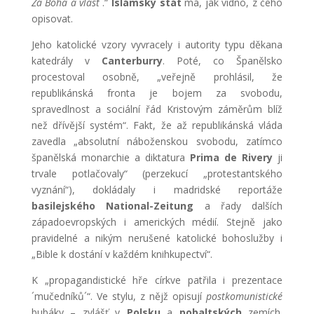
Za Boha a vlast
´.“
Islámský stát
má, jak vidno, z čeho
opisovat.
Jeho katolické vzory vyvracely i autority typu děkana
katedrály v
Canterburry
. Poté, co Španělsko
procestoval osobně, „veřejně prohlásil, že
republikánská fronta je bojem za svobodu,
spravedlnost a sociální řád Kristovým záměrům blíž
než dřívější systém“. Fakt, že až republikánská vláda
zavedla „absolutní náboženskou svobodu, zatímco
španělská monarchie a diktatura
Prima de Rivery
ji
trvale potlačovaly“ (perzekucí „protestantského
vyznání“), dokládaly i madridské reportáže
basilejského National-Zeitung
a řady dalších
západoevropských i amerických médií. Stejně jako
pravidelné a nikým nerušené katolické bohoslužby i
„Bible k dostání v každém knihkupectví“.
K „propagandistické hře církve patřila i prezentace
´mučedníků´“. Ve stylu, z nějž opisují
postkomunistické
bubáky – zvlášť v
Polsku
a
pobaltských
zemích.