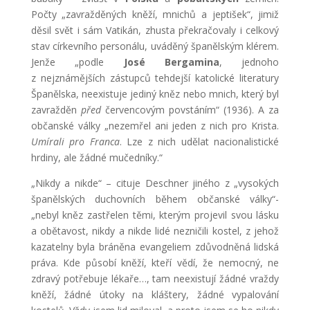
Počty „zavražděných kněží, mnichů a jeptišek“, jimiž
děsil svět i sám Vatikán, zhusta překračovaly i celkový
stav církevního personálu, uváděný španělským klérem.
Jenže „podle
José Bergamina
, jednoho
z nejznámějších zástupců tehdejší katolické literatury
Španělska, neexistuje jediný kněz nebo mnich, který byl
zavražděn
před
červencovým povstáním“ (1936). A za
občanské války „nezemřel ani jeden z nich pro Krista.
Umírali pro Franca
. Lze z nich udělat nacionalistické
hrdiny, ale žádné mučedníky.“
„Nikdy a nikde“ – cituje Deschner jiného z „vysokých
španělských duchovních během občanské války“-
„nebyl kněz zastřelen těmi, kterým projevil svou lásku
a obětavost, nikdy a nikde lidé nezničili kostel, z jehož
kazatelny byla bráněna evangeliem zdůvodněná lidská
práva. Kde působí kněží, kteří vědí, že nemocný, ne
zdravý potřebuje lékaře…, tam neexistují žádné vraždy
kněží, žádné útoky na kláštery, žádné vypalování