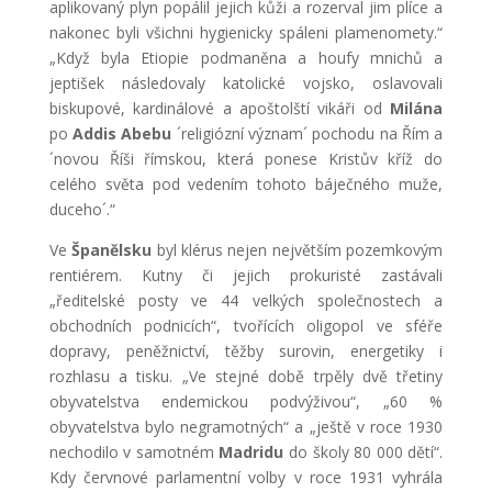
aplikovaný plyn popálil jejich kůži a rozerval jim plíce a
nakonec byli všichni hygienicky spáleni plamenomety.“
„Když byla Etiopie podmaněna a houfy mnichů a
jeptišek následovaly katolické vojsko, oslavovali
biskupové, kardinálové a apoštolští vikáři od
Milána
po
Addis Abebu
´religiózní význam´ pochodu na Řím a
´novou Říši římskou, která ponese Kristův kříž do
celého světa pod vedením tohoto báječného muže,
duceho´.“
Ve
Španělsku
byl klérus nejen největším pozemkovým
rentiérem. Kutny či jejich prokuristé zastávali
„ředitelské posty ve 44 velkých společnostech a
obchodních podnicích“, tvořících oligopol ve sféře
dopravy, peněžnictví, těžby surovin, energetiky i
rozhlasu a tisku. „Ve stejné době trpěly dvě třetiny
obyvatelstva endemickou podvýživou“, „60 %
obyvatelstva bylo negramotných“ a „ještě v roce 1930
nechodilo v samotném
Madridu
do školy 80 000 dětí“.
Kdy červnové parlamentní volby v roce 1931 vyhrála