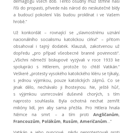
demagogů všech dob. Tento osudný muž strhne naši
říši do propasti, přivede nás národ do neskutečné bídy
a budoucí pokolení Vás budou proklínat i ve Vašem
hrobě.“
Už konkordát – rovnající se „slavnostnímu uznání
nacionálního socialismu katolickou církví“ – přitom
obsahoval i tajný dodatek. Klauzuli, zakotvenou už
dopředu „pro případ všeobecné branné povinnosti“.
„Všichni němečtí biskupové vyzývali v roce 1933 ke
spolupráci s Hitlerem, protože to chtěl Vatikán.“
Veškeré „protesty vysokého katolického kléru se týkaly,
s jednou výjimkou, pouze katolických zájmů. Co se
jinak dělo, nechávalo ji lhostejnou. Ne, ještě hůř,
s výjimkou usmrcování duševně chorých, s tím
naprosto souhlasila. Byla ochotná nechat zemřít
milióny lidí, jen aby sama přežila. Pro Hitlera hnala
Němce na smrt – a tím proti
Angličanům
,
Francouzům
,
Polákům
,
Rusům
,
Američanům
…“
Vatikán a jeho nunciové „nikdy neprotestovali proti