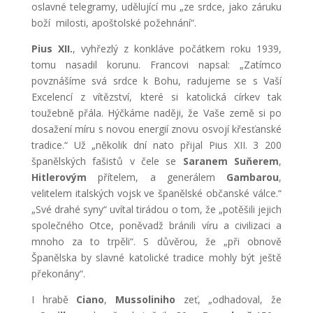
oslavné telegramy, udělující mu „ze srdce, jako záruku
boží milosti, apoštolské požehnání“.
Pius XII.
, vyhřezlý z konkláve počátkem roku 1939,
tomu nasadil korunu. Francovi napsal: „Zatímco
povznášíme svá srdce k Bohu, radujeme se s Vaší
Excelencí z vítězství, které si katolická církev tak
toužebně přála. Hýčkáme naději, že Vaše země si po
dosažení míru s novou energií znovu osvojí křesťanské
tradice.“ Už „několik dní nato přijal Pius XII. 3 200
španělských fašistů v čele se
Saranem Suňerem
,
Hitlerovým
přítelem, a generálem
Gambarou
,
velitelem italských vojsk ve španělské občanské válce.“
„Své drahé syny“ uvítal tirádou o tom, že „potěšili jejich
společného Otce, poněvadž bránili víru a civilizaci a
mnoho za to trpěli“. S důvěrou, že „při obnově
Španělska by slavné katolické tradice mohly být ještě
překonány“.
I hrabě
Ciano
,
Mussoliniho
zeť, „odhadoval, že