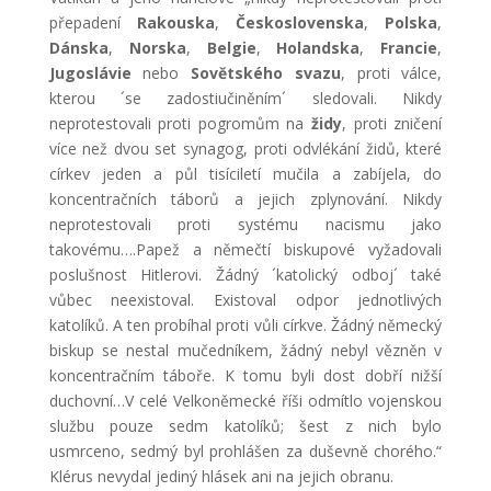
přepadení
Rakouska
,
Československa
,
Polska
,
Dánska
,
Norska
,
Belgie
,
Holandska
,
Francie
,
Jugoslávie
nebo
Sovětského svazu
, proti válce,
kterou ´se zadostiučiněním´ sledovali. Nikdy
neprotestovali proti pogromům na
židy
, proti zničení
více než dvou set synagog, proti odvlékání židů, které
církev jeden a půl tisíciletí mučila a zabíjela, do
koncentračních táborů a jejich zplynování. Nikdy
neprotestovali proti systému nacismu jako
takovému….Papež a němečtí biskupové vyžadovali
poslušnost Hitlerovi. Žádný ´katolický odboj´ také
vůbec neexistoval. Existoval odpor jednotlivých
katolíků. A ten probíhal proti vůli církve. Žádný německý
biskup se nestal mučedníkem, žádný nebyl vězněn v
koncentračním táboře. K tomu byli dost dobří nižší
duchovní…V celé Velkoněmecké říši odmítlo vojenskou
službu pouze sedm katolíků; šest z nich bylo
usmrceno, sedmý byl prohlášen za duševně chorého.“
Klérus nevydal jediný hlásek ani na jejich obranu.