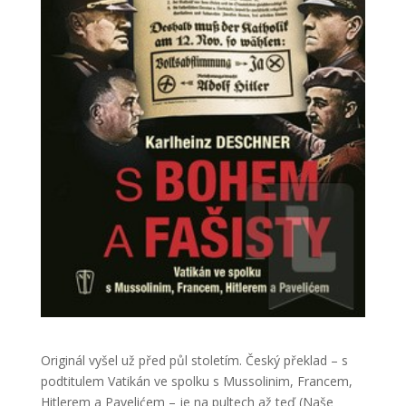
Originál vyšel už před půl stoletím. Český překlad – s
podtitulem Vatikán ve spolku s Mussolinim, Francem,
Hitlerem a Pavelićem – je na pultech až teď (Naše