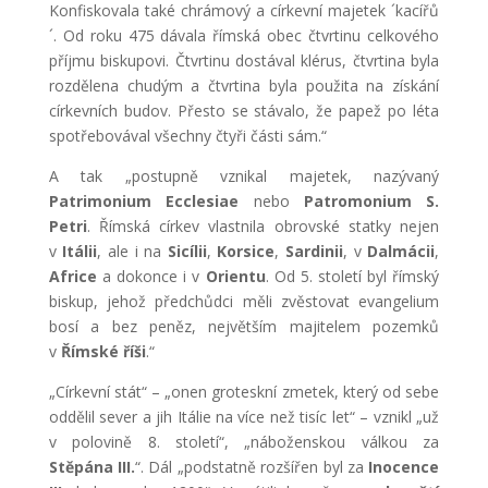
Konfiskovala také chrámový a církevní majetek ´kacířů
´. Od roku 475 dávala římská obec čtvrtinu celkového
příjmu biskupovi. Čtvrtinu dostával klérus, čtvrtina byla
rozdělena chudým a čtvrtina byla použita na získání
církevních budov. Přesto se stávalo, že papež po léta
spotřebovával všechny čtyři části sám.“
A tak „postupně vznikal majetek, nazývaný
Patrimonium Ecclesiae
nebo
Patromonium S.
Petri
. Římská církev vlastnila obrovské statky nejen
v
Itálii
, ale i na
Sicílii
,
Korsice
,
Sardinii
, v
Dalmácii
,
Africe
a dokonce i v
Orientu
. Od 5. století byl římský
biskup, jehož předchůdci měli zvěstovat evangelium
bosí a bez peněz, největším majitelem pozemků
v
Římské říši
.“
„Církevní stát“ – „onen groteskní zmetek, který od sebe
oddělil sever a jih Itálie na více než tisíc let“ – vznikl „už
v polovině 8. století“, „náboženskou válkou za
Stěpána III.
“. Dál „podstatně rozšířen byl za
Inocence