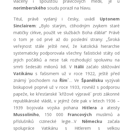
vláčený i spoustou pravicových médií, je u
norimberského
soudu porazil na hlavu.
Titul, právě vydaný i česky, uvádí
Uptonem
Sinclairem
: „Bylo starým, ctihodným zvykem staré
matičky církve, použít ve službách Boha ďábla!“ Právě
o tom je od prvé až do poslední strany: „Široká
veřejnost stále ještě neví, že katolická hierarchie
systematicky podporovala všechny fašistické státy od
jejich počátků a nese tak rozhodující spoluvinu na
smrti šedesáti milionů lidí. V
Itálii
začalo sbližování
Vatikánu
s fašismem už v roce 1922, ještě před
známý ´pochodem na
Řím´
… Ve
Španělsku
vyzývali
biskupové poprvé už v roce 1933, rovněž s podporou
papeže, ke křesťanské ´křížové výpravě´ proti zákonné
republikánské vládě, v jejímž čele pak v letech 1936 –
1939 bojovala vojska pohana
Hitlera
a ateisty
Mussoliniho
, 150 000
Francových
muslimů a
příslušníků cizinecké legie…V
Německu
začala
spolupráce Vatikánu s Hitlerem s velkou