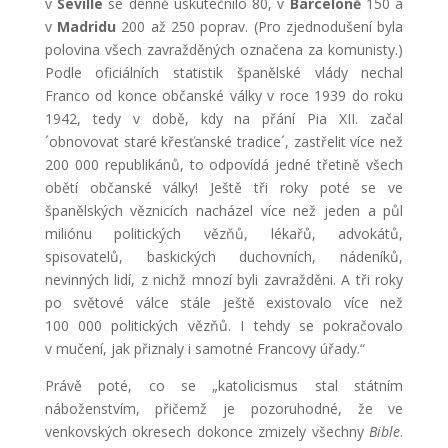
v
Seville
se denně uskutečnilo 80, v
Barceloně
150 a
v
Madridu
200 až 250 poprav. (Pro zjednodušení byla
polovina všech zavražděných označena za komunisty.)
Podle oficiálních statistik španělské vlády nechal
Franco od konce občanské války v roce 1939 do roku
1942, tedy v době, kdy na přání Pia XII. začal
´obnovovat staré křesťanské tradice´, zastřelit více než
200 000 republikánů, to odpovídá jedné třetině všech
obětí občanské války! Ještě tři roky poté se ve
španělských věznicích nacházel více než jeden a půl
miliónu politických vězňů, lékařů, advokátů,
spisovatelů, baskických duchovních, nádeníků,
nevinných lidí, z nichž mnozí byli zavražděni. A tři roky
po světové válce stále ještě existovalo více než
100 000 politických vězňů. I tehdy se pokračovalo
v mučení, jak přiznaly i samotné Francovy úřady.“
Právě poté, co se „katolicismus stal státním
náboženstvím, přičemž je pozoruhodné, že ve
venkovských okresech dokonce zmizely všechny
Bible
.