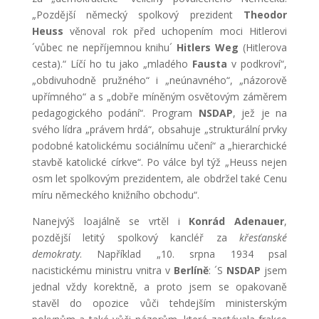
„Pozdější německý spolkový prezident
Theodor
Heuss
věnoval rok před uchopením moci Hitlerovi
´vůbec ne nepříjemnou knihu´
Hitlers Weg
(Hitlerova
cesta).“ Líčí ho tu jako „mladého
Fausta
v podkroví“,
„obdivuhodně pružného“ i „neúnavného“, „názorově
upřímného“ a s „dobře míněným osvětovým záměrem
pedagogického podání“. Program
NSDAP
, jež je na
svého lídra „právem hrdá“, obsahuje „strukturální prvky
podobné katolickému sociálnímu učení“ a „hierarchické
stavbě katolické církve“. Po válce byl týž „Heuss nejen
osm let spolkovým prezidentem, ale obdržel také Cenu
míru německého knižního obchodu“.
Nanejvýš loajálně se vrtěl i
Konrád Adenauer
,
pozdější letitý spolkový kancléř za
křesťanské
demokraty
. Například „10. srpna 1934 psal
nacistickému ministru vnitra v
Berlíně
: ´S
NSDAP
jsem
jednal vždy korektně, a proto jsem se opakovaně
stavěl do opozice vůči tehdejším ministerským