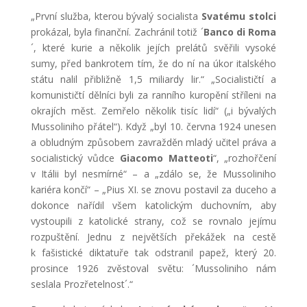
„První služba, kterou bývalý socialista
Svatému stolci
prokázal, byla finanční. Zachránil totiž ´
Banco di Roma
´, které kurie a několik jejích prelátů svěřili vysoké
sumy, před bankrotem tím, že do ní na úkor italského
státu nalil přibližně 1,5 miliardy lir.“ „Socialističtí a
komunističtí dělníci byli za ranního kuropění stříleni na
okrajích měst. Zemřelo několik tisíc lidí“ („i bývalých
Mussoliniho přátel“). Když „byl 10. června 1924 unesen
a obludným způsobem zavražděn mladý učitel práva a
socialistický vůdce
Giacomo Matteoti
“, „rozhořčení
v Itálii byl nesmírné“ – a „zdálo se, že Mussoliniho
kariéra končí“ – „Pius XI. se znovu postavil za duceho a
dokonce nařídil všem katolickým duchovním, aby
vystoupili z katolické strany, což se rovnalo jejímu
rozpuštění. Jednu z největších překážek na cestě
k fašistické diktatuře tak odstranil papež, který 20.
prosince 1926 zvěstoval světu: ´Mussoliniho nám
seslala Prozřetelnost´.“