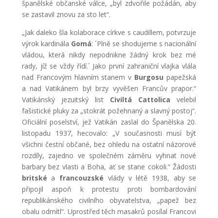
španělské občanské válce, „byl zdvořile požádán, aby
se zastavil znovu za sto let“.
„Jak daleko šla kolaborace církve s caudillem, potvrzuje
výrok kardinála
Gomá
: ´Plně se shodujeme s nacionální
vládou, která nikdy nepodnikne žádný krok bez mé
rady, jíž se vždy řídí.´ Jako první zahraniční vlajka vlála
nad Francovým hlavním stanem v
Burgosu
papežská
a nad Vatikánem byl brzy vyvěšen Francův prapor.“
Vatikánský jezuitský list
Civiltá Cattolica
velebil
fašistické pluky za „stokrát požehnaný a slavný postoj“.
Oficiální poselství, jež Vatikán zaslal do Španělska 20.
listopadu 1937, hecovalo: „V současnosti musí být
všichni čestní občané, bez ohledu na ostatní názorové
rozdíly, zajedno ve společném záměru vyhnat nové
barbary bez vlasti a Boha, ať se stane cokoli.“ Žádosti
britské
a
francouzské
vlády v létě 1938, aby se
připojil aspoň k protestu proti bombardování
republikánského civilního obyvatelstva, „papež bez
obalu odmítl“. Uprostřed těch masakrů posílal Francovi