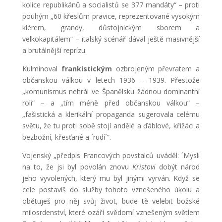
kolice republikánů a socialistů se 377 mandáty“ – proti
pouhým „60 křeslům pravice, reprezentované vysokým
klérem, grandy, důstojnickým sborem a
velkokapitálem“ – italský scénář dával ještě masivnější
a brutálnější reprízu.
Kulminoval
frankistickým
ozbrojeným převratem a
občanskou válkou v letech 1936 – 1939. Přestože
„komunismus nehrál ve Španělsku žádnou dominantní
roli“ – a „tím méně před občanskou válkou“ –
„fašistická a klerikální propaganda sugerovala celému
světu, že tu proti sobě stojí andělé a ďáblové, křižáci a
bezbožní, křesťané a ´rudí´“.
Vojenský „předpis Francových povstalců uváděl: ´Mysli
na to, že jsi byl povolán znovu
Kristovi
dobýt národ
jeho vyvolených, který mu byl jinými vyrván. Když se
cele postavíš do služby tohoto vznešeného úkolu a
obětuješ pro něj svůj život, bude tě velebit božské
milosrdenství, které ozáří svědomí vznešeným světlem