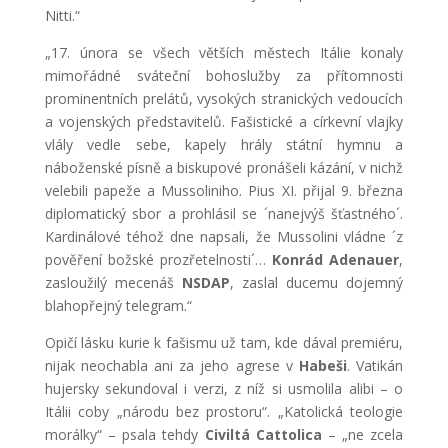
Nitti.“
„17. února se všech větších městech Itálie konaly
mimořádné sváteční bohoslužby za přítomnosti
prominentních prelátů, vysokých stranických vedoucích
a vojenských představitelů. Fašistické a církevní vlajky
vlály vedle sebe, kapely hrály státní hymnu a
náboženské písně a biskupové pronášeli kázání, v nichž
velebili papeže a Mussoliniho. Pius XI. přijal 9. března
diplomatický sbor a prohlásil se ´nanejvýš šťastného´.
Kardinálové téhož dne napsali, že Mussolini vládne ´z
pověření božské prozřetelnosti´…
Konrád Adenauer
,
zasloužilý mecenáš
NSDAP
, zaslal ducemu dojemný
blahopřejný telegram.“
Opičí lásku kurie k fašismu už tam, kde dával premiéru,
nijak neochabla ani za jeho agrese v
Habeši
. Vatikán
hujersky sekundoval i verzi, z níž si usmolila alibi – o
Itálii coby „národu bez prostoru“. „Katolická teologie
morálky“ – psala tehdy
Civiltá Cattolica
– „ne zcela