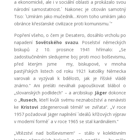
a ekonomické, ale i v sociální oblasti a prokázalo svou
národní samostatnost.´ Nakonec je citován samotný
Tiso: ´Umírám jako mučedník…Krom toho umírám jako
obránce křesťanské civilizace proti komunismu.´“
Popření všeho, o čem je Desatero, dosáhlo vrcholu po
napadení
Sovětského svazu
. Poselství německých
biskupů z 10. prosince 1941 hřímalo: „Se
zadostiučiněním sledujeme boj proti moci bolševismu,
před kterým jsme my, biskupové, v mnoha
pastýřských listech od roku 1921 katolíky Německa
varovali a vyzývali k bdělosti, jak je říšské vládě
známo.“ Ani preláti neváhali papouškovat blábol o
„slovanských podlidech“ – a arcibiskup
Jäger
dokonce
o „
Rusech
, kteří kvůli svému neznabožství a nenávisti
ke
Kristovi
zdegenerovali téměř ve zvířata“. „V roce
1957 požadoval Jäger naplnění ´ideálů křížových výprav
v moderní formě´ a v roce 1965 se stal kardinálem.“
„Vítězství nad bolševismem“ – stálo v kolektivním