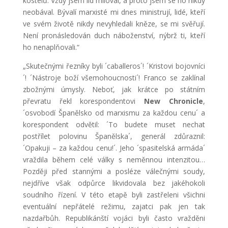
kostelů. Vždy jsem lid miloval, a proto jsem se ho nikdy
neobával. Bývalí marxisté mi dnes ministrují, lidé, kteří
ve svém životě nikdy nevyhledali kněze, se mi svěřují.
Není pronásledován duch náboženství, nýbrž ti, kteří
ho nenaplňovali.“
„Skutečnými řezníky byli ´caballeros´! ´Kristovi bojovníci
´! ´Nástroje boží všemohoucnosti´! Franco se zaklínal
zbožnými úmysly. Neboť, jak krátce po státním
převratu řekl korespondentovi
New Chronicle
,
´osvobodí Španělsko od marxismu za každou cenu´ a
korespondent odvětil: ´To budete muset nechat
postřílet polovinu Španělska´, generál zdůraznil:
´Opakuji – za každou cenu!´. Jeho ´spasitelská armáda´
vraždila během celé války s neměnnou intenzitou…
Později před stannými a posléze válečnými soudy,
nejdříve však odpůrce likvidovala bez jakéhokoli
soudního řízení. V této etapě byli zastřeleni všichni
eventuální nepřátelé režimu, zajatci pak jen tak
nazdařbůh. Republikánští vojáci byli často vražděni