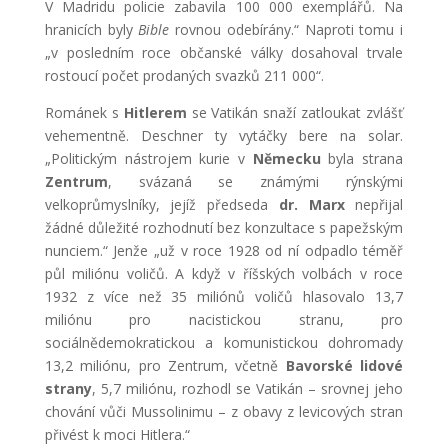
V Madridu policie zabavila 100 000 exemplářů. Na
hranicích byly
Bible
rovnou odebírány.“ Naproti tomu i
„v posledním roce občanské války dosahoval trvale
rostoucí počet prodaných svazků 211 000“.
Románek s
Hitlerem
se Vatikán snaží zatloukat zvlášť
vehementně. Deschner ty vytáčky bere na solar.
„Politickým nástrojem kurie v
Německu
byla strana
Zentrum
, svázaná se známými rýnskými
velkoprůmyslníky, jejíž předseda
dr. Marx
nepřijal
žádné důležité rozhodnutí bez konzultace s papežským
nunciem.“ Jenže „už v roce 1928 od ní odpadlo téměř
půl miliónu voličů. A když v říšských volbách v roce
1932 z více než 35 miliónů voličů hlasovalo 13,7
miliónu pro nacistickou stranu, pro
sociálnědemokratickou a komunistickou dohromady
13,2 miliónu, pro Zentrum, včetně
Bavorské lidové
strany
, 5,7 miliónu, rozhodl se Vatikán – srovnej jeho
chování vůči Mussolinimu – z obavy z levicových stran
přivést k moci Hitlera.“