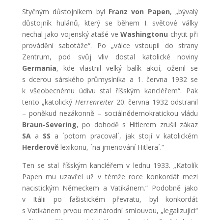
Styčným důstojníkem byl
Franz von Papen
, „bývalý
důstojník hulánů, který se během I. světové války
nechal jako vojenský atašé ve
Washingtonu
chytit při
provádění sabotáže“. Po „válce vstoupil do strany
Zentrum, pod svůj vliv dostal katolické noviny
Germania
, kde vlastnil velký balík akcií, oženil se
s dcerou sárského průmyslníka a 1. června 1932 se
k všeobecnému údivu stal říšským kancléřem“. Pak
tento „katolický
Herrenreiter
20. června 1932 odstranil
– poněkud nezákonně – sociálnědemokratickou vládu
Braun-Severing
, po dohodě s Hitlerem zrušil zákaz
SA
a
SS
a ´potom pracoval´, jak stojí v katolickém
Herderově
lexikonu, ´na jmenování Hitlera´.“
Ten se stal říšským kancléřem v lednu 1933. „Katolík
Papen mu uzavřel už v témže roce konkordát mezi
nacistickým Německem a Vatikánem.“ Podobně jako
v Itálii po fašistickém převratu, byl konkordát
s Vatikánem prvou mezinárodní smlouvou, „legalizující“