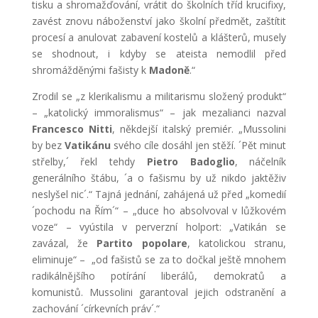
tisku a shromažďování, vrátit do školních tříd krucifixy,
zavést znovu náboženství jako školní předmět, zaštítit
procesí a anulovat zabavení kostelů a klášterů, musely
se shodnout, i kdyby se ateista nemodlil před
shromážděnými fašisty k
Madoně
.“
Zrodil se „z klerikalismu a militarismu složený produkt“
– „katolický immoralismus“ – jak mezalianci nazval
Francesco Nitti
, někdejší italský premiér. „Mussolini
by bez
Vatikánu
svého cíle dosáhl jen stěží. ´Pět minut
střelby,´ řekl tehdy
Pietro Badoglio
, náčelník
generálního štábu, ´a o fašismu by už nikdo jaktěživ
neslyšel nic´.“ Tajná jednání, zahájená už před „komedií
´pochodu na Řím´“ – „duce ho absolvoval v lůžkovém
voze“ – vyústila v perverzní holport: „Vatikán se
zavázal, že
Partito popolare
, katolickou stranu,
eliminuje“ – „od fašistů se za to dočkal ještě mnohem
radikálnějšího potírání liberálů, demokratů a
komunistů. Mussolini garantoval jejich odstranění a
zachování ´církevních práv´.“