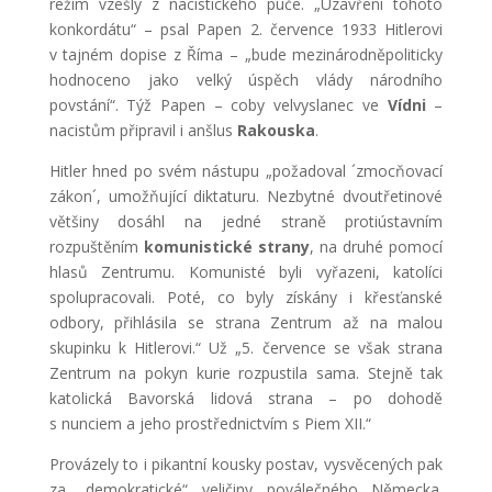
režim vzešlý z nacistického puče. „Uzavření tohoto
konkordátu“ – psal Papen 2. července 1933 Hitlerovi
v tajném dopise z Říma – „bude mezinárodněpoliticky
hodnoceno jako velký úspěch vlády národního
povstání“. Týž Papen – coby velvyslanec ve
Vídni
–
nacistům připravil i anšlus
Rakouska
.
Hitler hned po svém nástupu „požadoval ´zmocňovací
zákon´, umožňující diktaturu. Nezbytné dvoutřetinové
většiny dosáhl na jedné straně protiústavním
rozpuštěním
komunistické strany
, na druhé pomocí
hlasů Zentrumu. Komunisté byli vyřazeni, katolíci
spolupracovali. Poté, co byly získány i křesťanské
odbory, přihlásila se strana Zentrum až na malou
skupinku k Hitlerovi.“ Už „5. července se však strana
Zentrum na pokyn kurie rozpustila sama. Stejně tak
katolická Bavorská lidová strana – po dohodě
s nunciem a jeho prostřednictvím s Piem XII.“
Provázely to i pikantní kousky postav, vysvěcených pak
za „demokratické“ veličiny poválečného Německa.