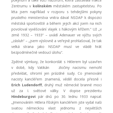
pokynům a také vůči názorům, která zastávala frakce
Zentrumu v
kolínském
městském zastupitelstvu. Po
léta jsem například v rozporu s tehdejšími pokyny
pruského ministerstva vnitra dával NSDAP k dispozici
městská sportoviště a během jejich akcí jsem na nich
povoloval vyvěšování vlajek s hákovým křížem.“ Už „v
zimě 1932 – 1933“ – uvádí Adenauer ve výčtu svých
„zásluh“ – „jsem výslovně a veřejně prohlašoval, že tak
velká strana jako NSDAP musí ve vládě hrát
bezpodmínečně vedoucí úlohu“.
Zpětné výmluvy, že konkordát s Hitlerem byl uzavřen
v době, kdy Vatikán zločiny nacismu nemohl
předvídat, ohromí jen prázdné sudy. Co jmenování
nacisty kancléřem znamená, věděl docela přesně i
Erich Ludendorff
, druhý muž německé branné moci
už za I. světové války. V dopise prezidentu
Hindeburgovi
pár dnů po 30. lednu 1933 napsal:
„Jmenováním Hitlera říšským kancléřem jste vydal naši
svatou německou vlast jednomu z největších