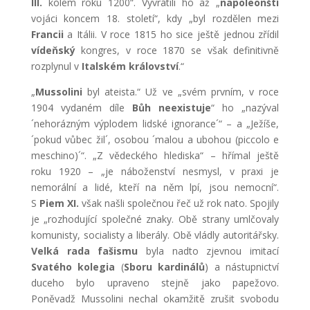
III.
kolem roku 1200“. Vyvrátili ho až „
napoleonští
vojáci koncem 18. století“, kdy „byl rozdělen mezi
Francii
a Itálii. V roce 1815 ho sice ještě jednou zřídil
vídeňský
kongres, v roce 1870 se však definitivně
rozplynul v
Italském království
.“
„
Mussolini
byl ateista.“ Už ve „svém prvním, v roce
1904 vydaném díle
Bůh neexistuje
“ ho „nazýval
´nehorázným výplodem lidské ignorance´“ – a „Ježíše,
´pokud vůbec žil´, osobou ´malou a ubohou (piccolo e
meschino)´“. „Z vědeckého hlediska“ – hřímal ještě
roku 1920 – „je náboženství nesmysl, v praxi je
nemorální a lidé, kteří na něm lpí, jsou nemocní“.
S
Piem XI.
však našli společnou řeč už rok nato. Spojily
je „rozhodující společné znaky. Obě strany umlčovaly
komunisty, socialisty a liberály. Obě vládly autoritářsky.
Velká rada fašismu
byla nadto zjevnou imitací
Svatého kolegia
(
Sboru kardinálů
) a nástupnictví
duceho bylo upraveno stejně jako papežovo.
Poněvadž Mussolini nechal okamžitě zrušit svobodu