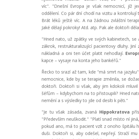
víc". "Dnešní Evropa je však nemocnicí, jíž j
oddělení. Co pár dní chodí na vizitu a kontrolují
Brát léků ještě víc. A na žádnou zvláštní terap
Jaké dělají pokroky! Atd. atp. Pak ale doktoři děl
"Hned nato, už zpátky ve svých kabinetech, se
zákrok, restrukturalizující pacientovy dluhy. Jin
nákladná a oni ten účet platit nehodlají.
Evrop
kapce – vysaje na konta jeho bankéřů."
Řecko to srazí až tam, kde "má smrt na jazyku".
nemocnice, kde by se terapie změnila, se dožadu
doktoři. Doktoři si však, aby jim kdokoli mluvi
šéfům – kdybychom na to přistoupili? Hned nato by
nemění a s výsledky to jde od desíti k pěti."
"Je tu však zásada, zvaná
Hippokratova
přís
"Především neuškodit." "Platí snad místo ní jiná,
pokud ano, má to pacient vzít z onoho špitálu
duši. Doktoři si, aby odešel, nepřejí. Straží m