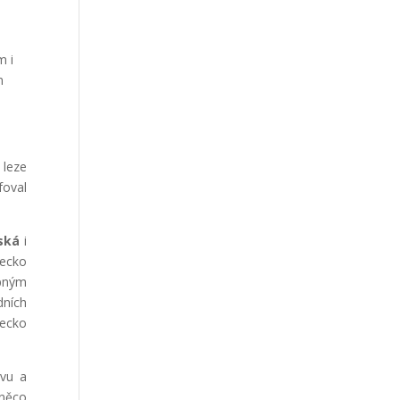
m i
m
 leze
foval
lská
i
Řecko
pným
dních
Řecko
ivu a
 něco