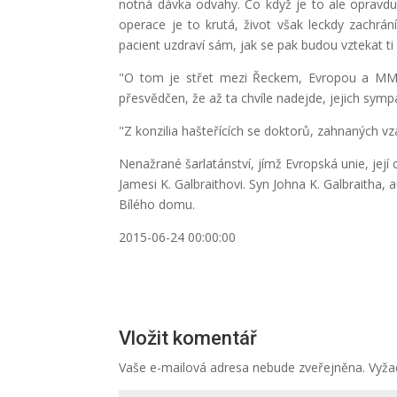
notná dávka odvahy. Co když je to ale opravdu
operace je to krutá, život však leckdy zachr
pacient uzdraví sám, jak se pak budou vztekat ti 
"O tom je střet mezi Řeckem, Evropou a MMF.
přesvědčen, že až ta chvíle nadejde, jejich sym
"Z konzilia hašteřících se doktorů, zahnaných v
Nenažrané šarlatánství, jímž Evropská unie, její
Jamesi K. Galbraithovi. Syn Johna K. Galbraitha
Bílého domu.
2015-06-24 00:00:00
Vložit komentář
Vaše e-mailová adresa nebude zveřejněna.
Vyža