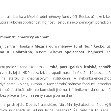
 centrální banka a Mezinárodní měnový fond „léčí“ Řecko, už leze krke
, autora kultovní Společnosti hojnosti, šéfoval i ekonomickým poradců
prominentní americký ekonom
její centrální banka a
Mezinárodní měnový fond
"léčí"
Řecko
, už
hna K. Galbraitha
, autora kultovní
Společnosti hojnosti
, šé
bami prolezlá řada ekonomik –
irská, portugalská, italská, španě
z nich. Jejich HDP se za krize propadl maximálně o 5 – 10 procent. 
už na startu. S chabrusovými institucemi. A nekonkurencescho
 Když nastal kolaps, Evropa a Mezinárodní měnový fond mu standar
možná třikrát tolik, co komukoli jinému. Následkem byla otrava. 
e bez práce a likvidní rezervy státu jsou na dně."
a přístrojích. Dostává transfúze. Nitrožilní hydrataci, umělou výž
ných případech už rutinní léčba nezabírá". Že tady "si to žádá