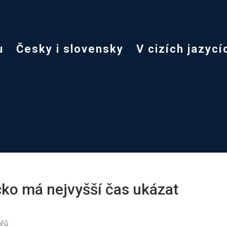
u
Česky i slovensky
V cizích jazycí
cko má nejvyšší čas ukázat
ářů