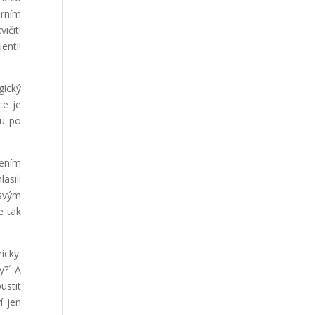
érním
ičit!
enti!
gický
ce je
ku po
dením
asili
 svým
e tak
icky:
y?´ A
ustit
í jen