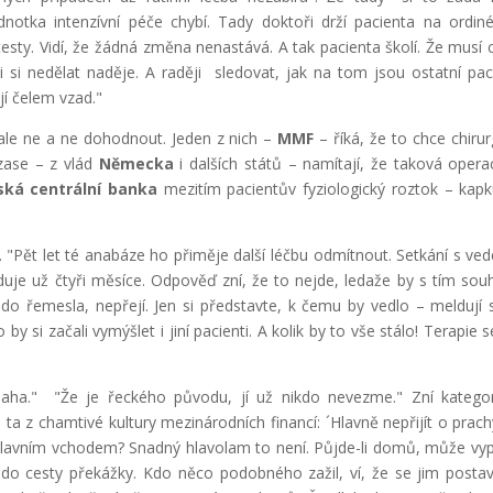
ednotka intenzívní péče chybí. Tady doktoři drží pacienta na ordin
 testy. Vidí, že žádná změna nenastává. A tak pacienta školí. Že musí cv
ii si nedělat naděje. A raději sledovat, jak na tom jsou ostatní paci
ají čelem vzad."
 ale ne a ne dohodnout. Jeden z nich –
MMF
– říká, že to chce chirur
í zase – z vlád
Německa
i dalších států – namítají, že taková opera
ská centrální banka
mezitím pacientův fyziologický roztok – kap
 "Pět let té anabáze ho přiměje další léčbu odmítnout. Setkání s ve
je už čtyři měsíce. Odpověď zní, že to nejde, ledaže by s tím souhl
l do řemesla, nepřejí. Jen si představte, k čemu by vedlo – meldují
 si začali vymýšlet i jiní pacienti. A kolik by to vše stálo! Terapie s
aha." "Že je řeckého původu, jí už nikdo nevezme." Zní kategor
 ta z chamtivé kultury mezinárodních financí: ´Hlavně nepřijít o prach
 hlavním vchodem? Snadný hlavolam to není. Půjde-li domů, může vyp
u do cesty překážky. Kdo něco podobného zažil, ví, že se jim postav