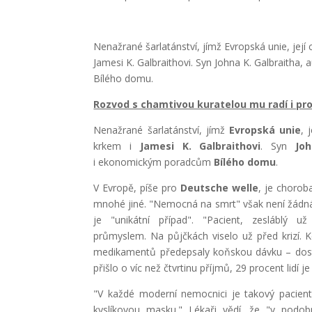
Nenažrané šarlatánství, jímž Evropská unie, její
Jamesi K. Galbraithovi. Syn Johna K. Galbraitha
Bílého domu.
Rozvod s chamtivou kuratelou mu radí i 
Nenažrané šarlatánství, jímž
Evropská unie
, 
krkem i
Jamesi K. Galbraithovi
. Syn
Jo
i ekonomickým poradcům
Bílého domu
.
V Evropě, píše pro
Deutsche welle
, je choro
mnohé jiné. "Nemocná na smrt" však není žádná 
je "unikátní případ". "Pacient, zesláblý 
průmyslem. Na půjčkách viselo už před krizí.
medikamentů předepsaly koňskou dávku – dost 
přišlo o víc než čtvrtinu příjmů, 29 procent lidí j
"V každé moderní nemocnici je takový pacient n
kyslíkovou masku." Lékaři vědí, že "v podob