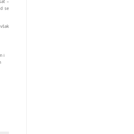
sat –
ud se
 však
m i
m