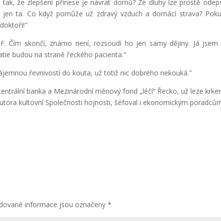
 tak, že zlepšení přinese je návrat domů? Že dluhy lze prostě odep
ání jen ta. Co když pomůže už zdravý vzduch a domácí strava? Pok
doktoři!"
 Čím skončí, známo není, rozsoudí ho jen samy dějiny. Já jsem
patie budou na straně řeckého pacienta."
zájemnou řevnivostí do kouta, už totiž nic dobrého nekouká."
 centrální banka a Mezinárodní měnový fond „léčí“ Řecko, už leze krke
, autora kultovní Společnosti hojnosti, šéfoval i ekonomickým poradců
dované informace jsou označeny
*