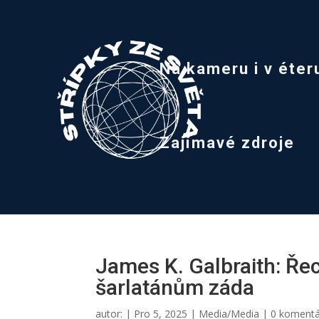
Na kameru i v éter
Zajímavé zdroje
James K. Galbraith: Ře
šarlatánům záda
autor:
|
Pro 5, 2025
|
Media/Media
|
0 koment