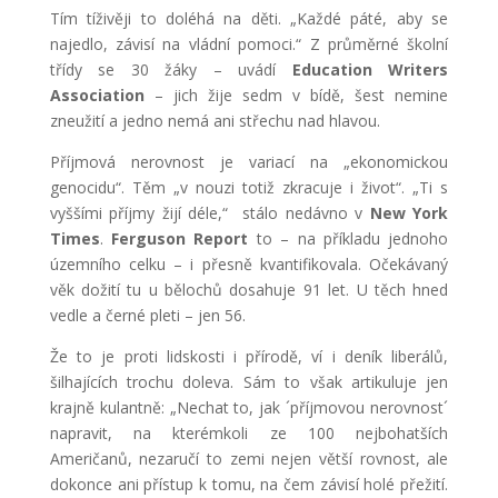
Tím tíživěji to doléhá na děti. „Každé páté, aby se
najedlo, závisí na vládní pomoci.“ Z průměrné školní
třídy se 30 žáky – uvádí
Education Writers
Association
– jich žije sedm v bídě, šest nemine
zneužití a jedno nemá ani střechu nad hlavou.
Příjmová nerovnost je variací na „ekonomickou
genocidu“. Těm „v nouzi totiž zkracuje i život“. „Ti s
vyššími příjmy žijí déle,“ stálo nedávno v
New York
Times
.
Ferguson Report
to – na příkladu jednoho
územního celku – i přesně kvantifikovala. Očekávaný
věk dožití tu u bělochů dosahuje 91 let. U těch hned
vedle a černé pleti – jen 56.
Že to je proti lidskosti i přírodě, ví i deník liberálů,
šilhajících trochu doleva. Sám to však artikuluje jen
krajně kulantně: „Nechat to, jak ´příjmovou nerovnost´
napravit, na kterémkoli ze 100 nejbohatších
Američanů, nezaručí to zemi nejen větší rovnost, ale
dokonce ani přístup k tomu, na čem závisí holé přežití.