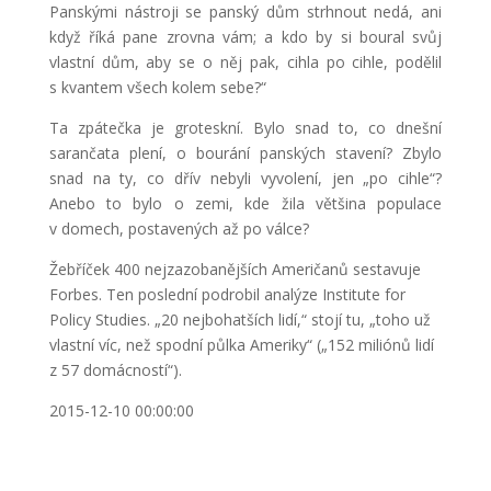
Panskými nástroji se panský dům strhnout nedá, ani
když říká pane zrovna vám; a kdo by si boural svůj
vlastní dům, aby se o něj pak, cihla po cihle, podělil
s kvantem všech kolem sebe?“
Ta zpátečka je groteskní. Bylo snad to, co dnešní
sarančata plení, o bourání panských stavení? Zbylo
snad na ty, co dřív nebyli vyvolení, jen „po cihle“?
Anebo to bylo o zemi, kde žila většina populace
v domech, postavených až po válce?
Žebříček 400 nejzazobanějších Američanů sestavuje
Forbes. Ten poslední podrobil analýze Institute for
Policy Studies. „20 nejbohatších lidí,“ stojí tu, „toho už
vlastní víc, než spodní půlka Ameriky“ („152 miliónů lidí
z 57 domácností“).
2015-12-10 00:00:00