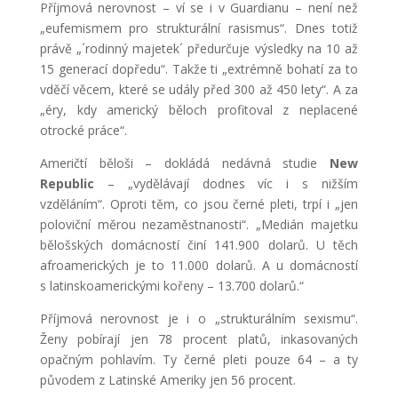
Příjmová nerovnost – ví se i v Guardianu – není než
„eufemismem pro strukturální rasismus“. Dnes totiž
právě „´rodinný majetek´ předurčuje výsledky na 10 až
15 generací dopředu“. Takže ti „extrémně bohatí za to
vděčí věcem, které se udály před 300 až 450 lety“. A za
„éry, kdy americký běloch profitoval z neplacené
otrocké práce“.
Američtí běloši – dokládá nedávná studie
New
Republic
– „vydělávají dodnes víc i s nižším
vzděláním“. Oproti těm, co jsou černé pleti, trpí i „jen
poloviční měrou nezaměstnanosti“. „Medián majetku
bělošských domácností činí 141.900 dolarů. U těch
afroamerických je to 11.000 dolarů. A u domácností
s latinskoamerickými kořeny – 13.700 dolarů.“
Příjmová nerovnost je i o „strukturálním sexismu“.
Ženy pobírají jen 78 procent platů, inkasovaných
opačným pohlavím. Ty černé pleti pouze 64 – a ty
původem z Latinské Ameriky jen 56 procent.