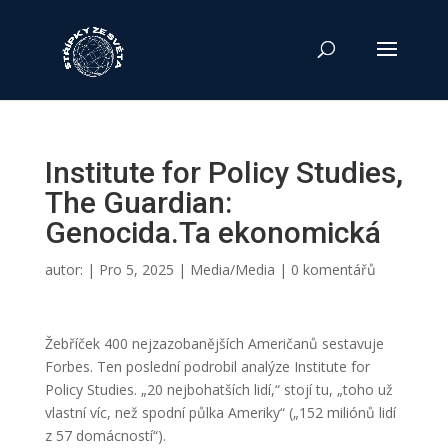
Institute for Policy Studies,
The Guardian:
Genocida.Ta ekonomická
autor:
|
Pro 5, 2025
|
Media/Media
|
0 komentářů
Žebříček 400 nejzazobanějších Američanů sestavuje
Forbes. Ten poslední podrobil analýze Institute for
Policy Studies. „20 nejbohatších lidí,“ stojí tu, „toho už
vlastní víc, než spodní půlka Ameriky“ („152 miliónů lidí
z 57 domácností“).