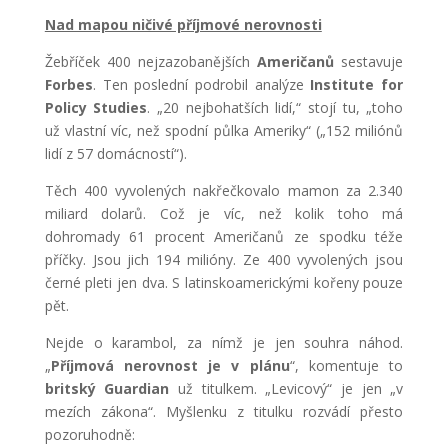
Nad mapou ničivé příjmové nerovnosti
Žebříček 400 nejzazobanějších
Američanů
sestavuje
Forbes
. Ten poslední podrobil analýze
Institute for
Policy Studies
. „20 nejbohatších lidí,“ stojí tu, „toho
už vlastní víc, než spodní půlka Ameriky“ („152 miliónů
lidí z 57 domácností“).
Těch 400 vyvolených nakřečkovalo mamon za 2.340
miliard dolarů. Což je víc, než kolik toho má
dohromady 61 procent Američanů ze spodku téže
příčky. Jsou jich 194 milióny. Ze 400 vyvolených jsou
černé pleti jen dva. S latinskoamerickými kořeny pouze
pět.
Nejde o karambol, za nímž je jen souhra náhod.
„
Příjmová nerovnost je v plánu
“, komentuje to
britský Guardian
už titulkem. „Levicový“ je jen „v
mezích zákona“. Myšlenku z titulku rozvádí přesto
pozoruhodně: