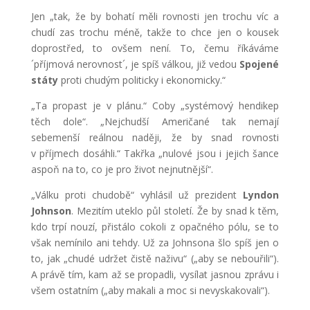
Jen „tak, že by bohatí měli rovnosti jen trochu víc a
chudí zas trochu méně, takže to chce jen o kousek
doprostřed, to ovšem není. To, čemu říkáváme
´příjmová nerovnost´, je spíš válkou, již vedou
Spojené
státy
proti chudým politicky i ekonomicky.“
„Ta propast je v plánu.“ Coby „systémový hendikep
těch dole“. „Nejchudší Američané tak nemají
sebemenší reálnou naději, že by snad rovnosti
v příjmech dosáhli.“ Takřka „nulové jsou i jejich šance
aspoň na to, co je pro život nejnutnější“.
„Válku proti chudobě“ vyhlásil už prezident
Lyndon
Johnson
. Mezitím uteklo půl století. Že by snad k těm,
kdo trpí nouzí, přistálo cokoli z opačného pólu, se to
však nemínilo ani tehdy. Už za Johnsona šlo spíš jen o
to, jak „chudé udržet čistě naživu“ („aby se nebouřili“).
A právě tím, kam až se propadli, vysílat jasnou zprávu i
všem ostatním („aby makali a moc si nevyskakovali“).