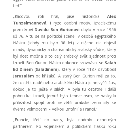
teď.“
„Klíčovou roli hrál, píše historička
Alex
Tunzelmannová
, i ryze osobní motiv. Izraelskému
premiérovi
Davidu Ben Gurionovi
ubylo v roce 1956
už 76. A tu se na politické scéně v osobě egyptského
Násira (tehdy mu bylo 38 let) z ničeho nic objevil
mladý, dynamický a charismatický arabský vůdce, který
byl dost možná s to celý arabský svět sjednotit proti
Izraeli. Ben Gurion Násira dokonce srovnával se
Salah
Ed Dinem
(
Saladinem
), který v roce 1187 osvobodil
Jeruzalém
od křižáků. A starý Ben Gurion měl za to,
že rozdrtit nadějného arabského Násira je nejvyšší čas,
dokud je to ještě v silách. A byla tu ostatně i další
pohnutka: Izraeli, jemuž bylo teprve osm, se naskytla
příležitost spojit proti největší arabské zemi síly se
dvěma velmocemi – Velkou Británií a Francií.“
„Francie, třetí do party, byla nadmíru ochotným
partnerem. Po vojenském a politickém fiasku roku