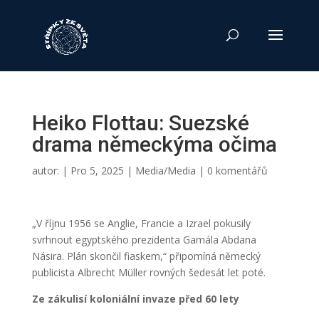
Heiko Flottau: Suezské
drama německýma očima
autor:
|
Pro 5, 2025
|
Media/Media
|
0 komentářů
„V říjnu 1956 se Anglie, Francie a Izrael pokusily
svrhnout egyptského prezidenta Gamála Abdana
Násira. Plán skončil fiaskem,“ připomíná německý
publicista Albrecht Müller rovných šedesát let poté.
Ze zákulisí koloniální invaze před 60 lety