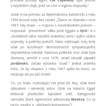
prohlásil později agent
CIA Copeland
, byla jednou
z největších chyb, jichž se USA v regionu dopustily.“
Izrael si na pomstu za diplomatickou katastrofu z roku
1956 brousil zuby bez ustání. „Šance se objevila v roce
1967, kdy Izrael – v rozporu s mezinárodním právem –
rozpoutal ´preventivní´ válku proti Egyptu a
Sýrii
.“ A v
„šestidenní válce největší arabskou zemi i jejího vůdce
vojensky a politicky pokořil. Násir odstoupil, svůj krok
však po bouřlivých demonstracích sympatizujícího
obyvatelstva odvolal. Násirova politická moc však byla
zlomena, zemřel v roce 1970. Izrael obsadil západní
Jordánsko
, začala výstavba ´osad´.“ Jediná známka
toho, že by okupace z roku 1967 spěla ke konci, se
nerýsuje ani po půl století.
To, co hrálo rozhodující roli před 60 lety, však bere
obloukem i německý autor. Útok na Násirův Egypt
blokoval především bipolární svět. Kategorické
varování, které agresorům adresovala
Moskva
. Co vy
na to, mudrci o „zločinech komunismu“?