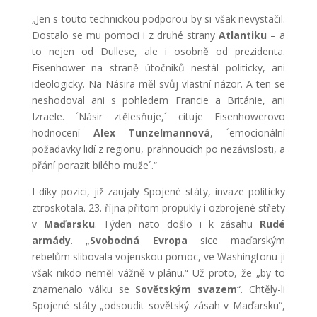
„Jen s touto technickou podporou by si však nevystačil.
Dostalo se mu pomoci i z druhé strany
Atlantiku
– a
to nejen od Dullese, ale i osobně od prezidenta.
Eisenhower na straně útočníků nestál politicky, ani
ideologicky. Na Násira měl svůj vlastní názor. A ten se
neshodoval ani s pohledem Francie a Británie, ani
Izraele. ´Násir ztělesňuje,´ cituje Eisenhowerovo
hodnocení
Alex Tunzelmannová
, ´emocionální
požadavky lidí z regionu, prahnoucích po nezávislosti, a
přání porazit bílého muže´.“
I díky pozici, již zaujaly Spojené státy, invaze politicky
ztroskotala. 23. října přitom propukly i ozbrojené střety
v
Maďarsku
. Týden nato došlo i k zásahu
Rudé
armády
. „
Svobodná Evropa
sice maďarským
rebelům slibovala vojenskou pomoc, ve Washingtonu ji
však nikdo neměl vážně v plánu.“ Už proto, že „by to
znamenalo válku se
Sovětským svazem
“. Chtěly-li
Spojené státy „odsoudit sovětský zásah v Maďarsku“,