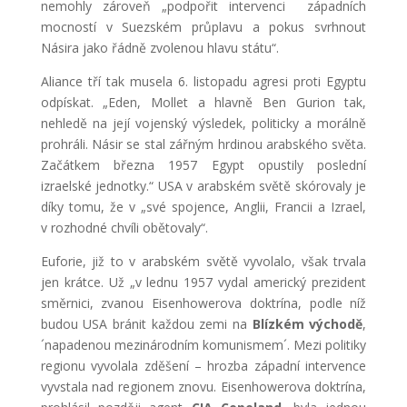
nemohly zároveň „podpořit intervenci západních
mocností v Suezském průplavu a pokus svrhnout
Násira jako řádně zvolenou hlavu státu“.
Aliance tří tak musela 6. listopadu agresi proti Egyptu
odpískat. „Eden, Mollet a hlavně Ben Gurion tak,
nehledě na její vojenský výsledek, politicky a morálně
prohráli. Násir se stal zářným hrdinou arabského světa.
Začátkem března 1957 Egypt opustily poslední
izraelské jednotky.“ USA v arabském světě skórovaly je
díky tomu, že v „své spojence, Anglii, Francii a Izrael,
v rozhodné chvíli obětovaly“.
Euforie, již to v arabském světě vyvolalo, však trvala
jen krátce. Už „v lednu 1957 vydal americký prezident
směrnici, zvanou Eisenhowerova doktrína, podle níž
budou USA bránit každou zemi na
Blízkém východě
,
´napadenou mezinárodním komunismem´. Mezi politiky
regionu vyvolala zděšení – hrozba západní intervence
vyvstala nad regionem znovu. Eisenhowerova doktrína,