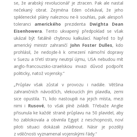
se, že arabský revolucionář je ztracen. Pak ale nastal
nečekaný obrat. Zejména Eden očekával, že jeho
spiklenecké plány naleznou ne-li souhlas, pak alespoň
toleranci
amerického
prezidenta
Dwighta Dean
Eisenhowera
. Tento ukvapený předpoklad se však
ukázal být fatálně chybnou kalkulací. Napřed to byl
americký ministr zahraničí
John Foster Dulles
, kdo
prohlásil, že nedojde-li k omezení námořní dopravy
v Suezu a třetí strany neutrpí újmu, USA nebudou mít
anglo-francouzsko-izraelskou invazi důvod podpořit
politicky, natož vojensky.“
„Průplav však zůstal v provozu i nadále. Většina
zahraničních návodčích, vlekoucích jím plavidla, zemi
sice opustila. Ti, kdo nastoupili na jejich místa, mezi
nimi i
Rusové
, to však plně zvládli. Třebaže Anglie
přisunula ke každé straně průplavu na 50 plavidel, aby
ho zablokovala a obvinila Egypt z neschopnosti, noví
piloti situaci dokázali zvládnout. Násir je později
z vděčnosti vyznamenal vojenskými řády.“