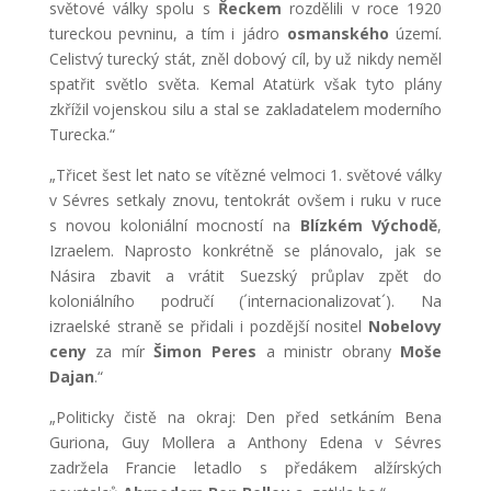
světové války spolu s
Řeckem
rozdělili v roce 1920
tureckou pevninu, a tím i jádro
osmanského
území.
Celistvý turecký stát, zněl dobový cíl, by už nikdy neměl
spatřit světlo světa. Kemal Atatürk však tyto plány
zkřížil vojenskou silu a stal se zakladatelem moderního
Turecka.“
„Třicet šest let nato se vítězné velmoci 1. světové války
v Sévres setkaly znovu, tentokrát ovšem i ruku v ruce
s novou koloniální mocností na
Blízkém Východě
,
Izraelem. Naprosto konkrétně se plánovalo, jak se
Násira zbavit a vrátit Suezský průplav zpět do
koloniálního područí (´internacionalizovat´). Na
izraelské straně se přidali i pozdější nositel
Nobelovy
ceny
za mír
Šimon Peres
a ministr obrany
Moše
Dajan
.“
„Politicky čistě na okraj: Den před setkáním Bena
Guriona, Guy Mollera a Anthony Edena v Sévres
zadržela Francie letadlo s předákem alžírských