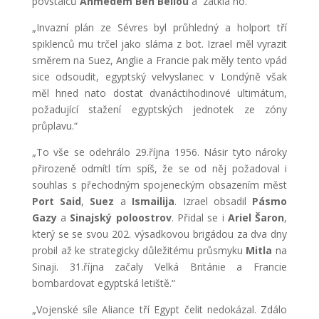
povstalců
Ahmedem Ben Bellou
a zatkla ho.“
„Invazní plán ze Sévres byl průhledný a holport tří
spiklenců mu trčel jako sláma z bot. Izrael měl vyrazit
směrem na Suez, Anglie a Francie pak měly tento vpád
sice odsoudit, egyptský velvyslanec v Londýně však
měl hned nato dostat dvanáctihodinové ultimátum,
požadující stažení egyptských jednotek ze zóny
průplavu.“
„To vše se odehrálo 29.října 1956. Násir tyto nároky
přirozeně odmítl tím spíš, že se od něj požadoval i
souhlas s přechodným spojeneckým obsazením měst
Port Said
,
Suez
a
Ismailija
. Izrael obsadil
Pásmo
Gazy
a
Sinajský poloostrov
. Přidal se i
Ariel Šaron
,
který se se svou 202. výsadkovou brigádou za dva dny
probil až ke strategicky důležitému průsmyku
Mitla
na
Sinaji. 31.října začaly Velká Británie a Francie
bombardovat egyptská letiště.“
„Vojenské síle Aliance tří Egypt čelit nedokázal. Zdálo