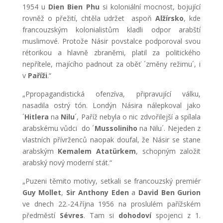
1954 u
Dien Bien Phu
si koloniální mocnost, bojující
rovněž o přežití, chtěla udržet aspoň
Alžírsko
, kde
francouzským kolonialistům kladli odpor arabští
muslimové. Protože Násir povstalce podporoval svou
rétorikou a hlavně zbraněmi, platil za politického
nepřítele, majícího padnout za oběť ´změny režimu´, i
v
Paříži
.“
„Ppropagandistická ofenzíva, připravující válku,
nasadila ostrý tón. Londýn Násira nálepkoval jako
´
Hitlera
na
Nilu
´, Paříž nebyla o nic zdvořilejší a spílala
arabskému vůdci do ´
Mussoliniho
na Nilu´. Nejeden z
vlastních přívrženců naopak doufal, že Násir se stane
arabským
Kemalem Atatürkem
, schopným založit
arabský nový moderní stát.“
„Puzeni těmito motivy, setkali se francouzský premiér
Guy Mollet
,
Sir Anthony Eden
a
David Ben Gurion
ve dnech 22.-24.října 1956 na proslulém pařížském
předměstí
Sévres
. Tam si
dohodoví
spojenci z 1.