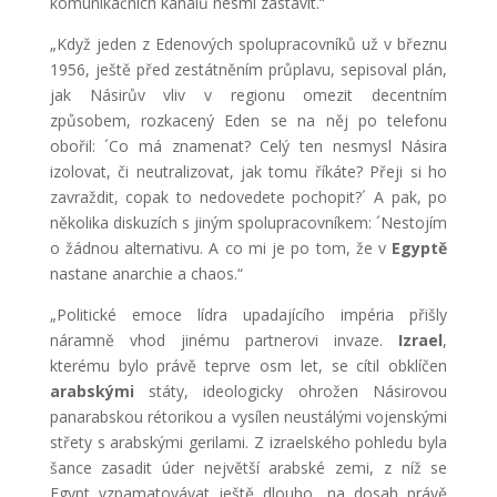
komunikačních kanálů nesmí zastavit.“
„Když jeden z Edenových spolupracovníků už v březnu
1956, ještě před zestátněním průplavu, sepisoval plán,
jak Násirův vliv v regionu omezit decentním
způsobem, rozkacený Eden se na něj po telefonu
obořil: ´Co má znamenat? Celý ten nesmysl Násira
izolovat, či neutralizovat, jak tomu říkáte? Přeji si ho
zavraždit, copak to nedovedete pochopit?´ A pak, po
několika diskuzích s jiným spolupracovníkem: ´Nestojím
o žádnou alternativu. A co mi je po tom, že v
Egyptě
nastane anarchie a chaos.“
„Politické emoce lídra upadajícího impéria přišly
náramně vhod jinému partnerovi invaze.
Izrael
,
kterému bylo právě teprve osm let, se cítil obklíčen
arabskými
státy, ideologicky ohrožen Násirovou
panarabskou rétorikou a vysílen neustálými vojenskými
střety s arabskými gerilami. Z izraelského pohledu byla
šance zasadit úder největší arabské zemi, z níž se
Egypt vzpamatovávat ještě dlouho, na dosah právě