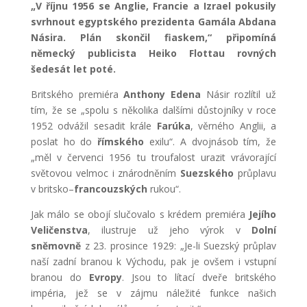
„V říjnu 1956 se Anglie, Francie a Izrael pokusily
svrhnout egyptského prezidenta Gamála Abdana
Násira. Plán skončil fiaskem,“ připomíná
německý publicista Heiko Flottau rovných
šedesát let poté.
Britského premiéra
Anthony Edena
Násir rozlítil už
tím, že se „spolu s několika dalšími důstojníky v roce
1952 odvážil sesadit krále
Farúka
, věrného Anglii, a
poslat ho do
římského
exilu“. A dvojnásob tím, že
„měl v červenci 1956 tu troufalost urazit vrávorající
světovou velmoc i znárodněním
Suezského
průplavu
v britsko–
francouzských
rukou“.
Jak málo se obojí slučovalo s krédem premiéra
Jejího
Veličenstva
, ilustruje už jeho výrok v
Dolní
sněmovně
z 23. prosince 1929: „Je-li Suezský průplav
naší zadní branou k Východu, pak je ovšem i vstupní
branou do
Evropy
. Jsou to lítací dveře britského
impéria, jež se v zájmu náležité funkce našich