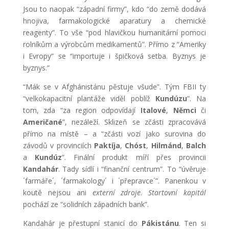
Jsou to naopak “západní firmy”, kdo “do země dodává
hnojiva, farmakologické aparatury a chemické
reagenty”. To vše “pod hlavičkou humanitární pomoci
rolníkům a výrobcům medikamentů”. Přímo z “Ameriky
i Evropy” se “importuje i špičková setba. Byznys je
byznys.”
“Mák se v Afghánistánu pěstuje všude”. Tým FBII ty
“velkokapacitní plantáže viděl poblíž
Kundúzu
”. Na
tom, zda “za region odpovídají
Italové
,
Němci
či
Američané
”, nezáleží. Sklizeň se zčásti zpracovává
přímo na místě – a “zčásti vozí jako surovina do
závodů v provinciích
Paktíja
,
Chóst
,
Hilmánd
,
Balch
a
Kundúz
”. Finální produkt míří přes provincii
Kandahár
. Tady sídlí i “finanční centrum”. To “úvěruje
´farmáře´, ´farmakology´ i ´přepravce´”. Panenkou v
koutě nejsou ani
externí zdroje
.
Startovní kapitál
pochází ze “solidních západních bank”.
Kandahár je přestupní stanicí do
Pákistánu
. Ten si