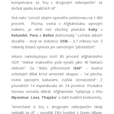
kompenzace za ´boj s drogovým nebezpečím´ se
dočkal vpádu koaličních sil”.
Rok nato “vzrostl objem opiového polotovaru na 1.400
procent. Plocha, osetá v Afghánistánu opiovým
mákem, je větší než všechny plantáže
koky
v
Kolumbii
,
Peru
a
Bolívii
dohromady.” Loňská sklizeň
dosáhla – stojí ve statistice
OSN
– 3,7 milionu tun. 3
miliardy dolarů vynesla jen samotným “pěstitelům”.
Inkaso narkobyznysu tvoří 80 procent afghánského
HDP. “Hektar makového pole vynáší jako 40 hektarů
obilovin”. Za “dobu přítomnosti
ISAF
” –
koalice
ochotných
dělat křoví americké okupaci – “se plocha,
osetá opiovými kulturami, zvýšila stonásobně”. Z
původních 14 expandovala do 34 provincií. Produkce
heroinu vzrostla 40krát. Afghánistán “vytlačuje z trhu
Myanmar
,
Laos
,
Thajsko
” a další tradiční konkurenty.
“Američané si boj s drogovým nebezpečím nikdy
nekladli za cíl” – vysvětlil FBII hostitel z Green Village.