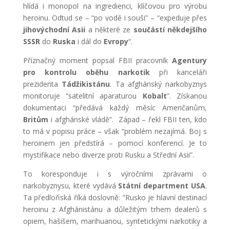
hlídá i monopol na ingredienci, klíčovou pro výrobu
heroinu. Odtud se – “po vodě i souši” – “expeduje přes
jihovýchodní Asii
a některé ze
součástí někdejšího
SSSR
do
Ruska
i dál do
Evropy
“.
Příznačný moment popsal FBII pracovník
Agentury
pro kontrolu oběhu narkotik
při kanceláři
prezidenta
Tádžikistánu
. Ta afghánský narkobyznys
monitoruje “satelitní aparaturou
Kobalt
”. Získanou
dokumentaci “předává každý měsíc Američanům,
Britům
i afghánské vládě”. Západ – řekl FBII ten, kdo
to má v popisu práce – však “problém nezajímá. Boj s
heroinem jen předstírá – pomocí konferencí. Je to
mystifikace nebo diverze proti Rusku a Střední Asii”.
To koresponduje i s výročními zprávami o
narkobyznysu, které vydává
Státní department USA
.
Ta předloňská říká doslovně: ”Rusko je hlavní destinací
heroinu z Afghánistánu a důležitým trhem dealerů s
opiem, hašišem, marihuanou, syntetickými narkotiky a