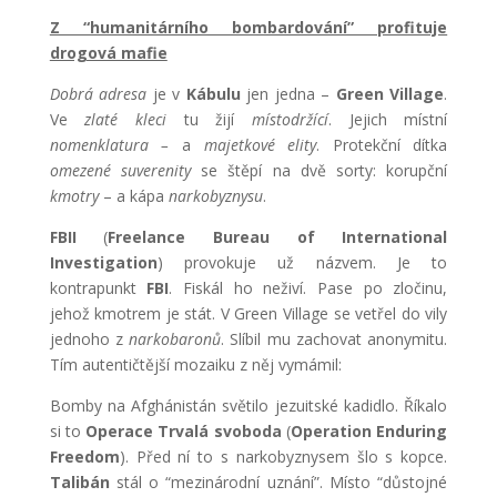
Z “humanitárního bombardování” profituje
drogová mafie
Dobrá adresa
je v
Kábulu
jen jedna –
Green Village
.
Ve
zlaté kleci
tu žijí
místodržící
. Jejich místní
nomenklatura –
a
majetkové elity
. Protekční dítka
omezené suverenity
se štěpí na dvě sorty: korupční
kmotry
– a kápa
narkobyznysu
.
FBII
(
Freelance Bureau of International
Investigation
) provokuje už názvem. Je to
kontrapunkt
FBI
. Fiskál ho neživí. Pase po zločinu,
jehož kmotrem je stát. V Green Village se vetřel do vily
jednoho z
narkobaronů
. Slíbil mu zachovat anonymitu.
Tím autentičtější mozaiku z něj vymámil:
Bomby na Afghánistán světilo jezuitské kadidlo. Říkalo
si to
Operace Trvalá svoboda
(
Operation
Enduring
Freedom
). Před ní to s narkobyznysem šlo s kopce.
Talibán
stál o “mezinárodní uznání”. Místo “důstojné