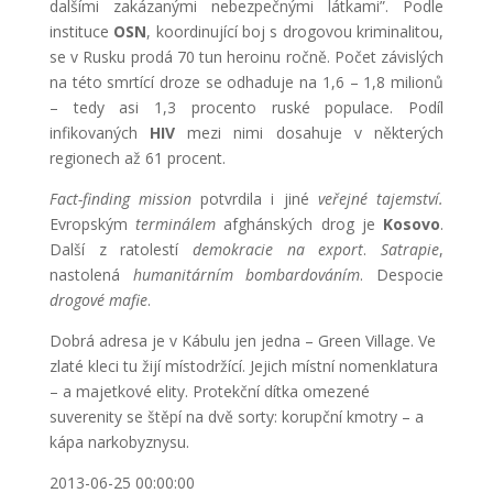
dalšími zakázanými nebezpečnými látkami”. Podle
instituce
OSN
, koordinující boj s drogovou kriminalitou,
se v Rusku prodá 70 tun heroinu ročně. Počet závislých
na této smrtící droze se odhaduje na 1,6 – 1,8 milionů
– tedy asi 1,3 procento ruské populace. Podíl
infikovaných
HIV
mezi nimi dosahuje v některých
regionech až 61 procent.
Fact-finding mission
potvrdila i jiné
veřejné tajemství.
Evropským
terminálem
afghánských drog je
Kosovo
.
Další z ratolestí
demokracie na export
.
Satrapie
,
nastolená
humanitárním bombardováním
. Despocie
drogové mafie
.
Dobrá adresa je v Kábulu jen jedna – Green Village. Ve
zlaté kleci tu žijí místodržící. Jejich místní nomenklatura
– a majetkové elity. Protekční dítka omezené
suverenity se štěpí na dvě sorty: korupční kmotry – a
kápa narkobyznysu.
2013-06-25 00:00:00