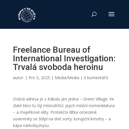
Freelance Bureau of
International Investigation:
Trvalá svoboda heroinu
autor:
|
Pro 5, 2025
|
Media/Media
|
0 komentářů
Dobrá adresa je v Kábulu jen jedna – Green Village. Ve
zlaté kleci tu žijí místodržící. Jejich místní nomenklatura
– a majetkové elity. Protekční dítka omezené
suverenity se štěpí na dvě sorty: korupční kmotry – a
kápa narkobyznysu.