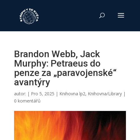
Brandon Webb, Jack
Murphy: Petraeus do
penze za „paravojenské“
avantýry
autor:
|
Pro 5, 2025
|
Knihovna lp2
,
Knihovna/Library
|
0 komentářů