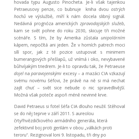
hovada typu Augusto Pinocheta. Je-li však tajenkou
Petraeusovy penze, co bubnuje kniha dvou
ostrých
hochů
ve výslužbě, míří k nám docela slibný signál.
Nedávná prognóza amerických
zpravodajských služeb
,
kam se svět pohne do roku 2030, skicuje tři možné
scénáře. S tím, že by Amerika zůstala
unipolárním
kápem, nepočítá ani jeden. Že v horních patrech moci
sílí spor, jak z té pozice ustupovat s minimem
bumerangových přešlapů, už vnímá i oko, nevybavené
bůhvíjakým triedrem. Je-li to opravdu tak, že Petraeuse
dojel
na
paravojenskými
excesy – a mazáci CIA vzkazují
svému novému šéfovi, že právě na ně si má nechat
zajít chuť – svět sice nebude o nic spravedlivější.
Možná však poteče aspoň méně nevinné krve.
David Petraeus si fotel šéfa CIA dlouho neužil. Stěhoval
se do něj teprve v září 2011. S aureolou
črtyřhvězdičkového armádního generála, která
zefektivnil boj proti gerilám v obou „válkách proti
teroru“. Rezignoval loni 9. listopadu, tři dny po