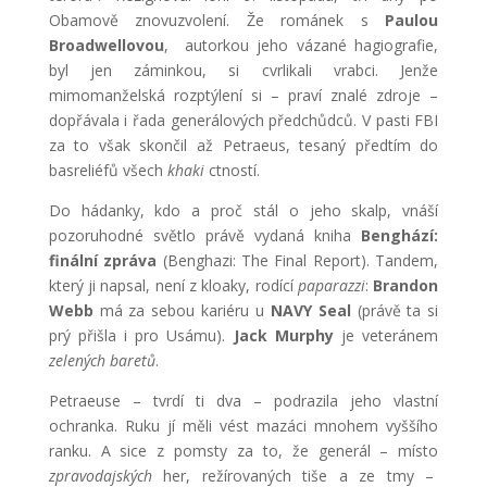
Obamově znovuzvolení. Že románek s
Paulou
Broadwellovou
, autorkou jeho vázané hagiografie,
byl jen záminkou, si cvrlikali vrabci. Jenže
mimomanželská rozptýlení si – praví znalé zdroje –
dopřávala i řada generálových předchůdců. V pasti FBI
za to však skončil až Petraeus, tesaný předtím do
basreliéfů všech
khaki
ctností.
Do hádanky, kdo a proč stál o jeho skalp, vnáší
pozoruhodné světlo právě vydaná kniha
Benghází:
finální zpráva
(Benghazi: The Final Report). Tandem,
který ji napsal, není z kloaky, rodící
paparazzi
:
Brandon
Webb
má za sebou kariéru u
NAVY Seal
(právě ta si
prý přišla i pro Usámu).
Jack Murphy
je veteránem
zelený
ch
baretů
.
Petraeuse – tvrdí ti dva – podrazila jeho vlastní
ochranka. Ruku jí měli vést mazáci mnohem vyššího
ranku. A sice z pomsty za to, že generál – místo
zpravodajských
her, režírovaných tiše a ze tmy –