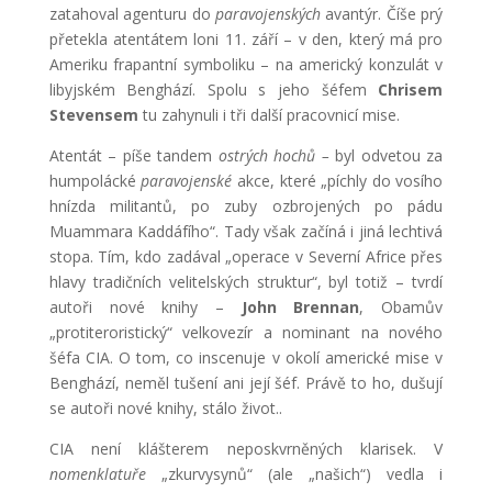
zatahoval agenturu do
paravojenských
avantýr. Číše prý
přetekla atentátem loni 11. září – v den, který má pro
Ameriku frapantní symboliku – na americký konzulát v
libyjském Benghází. Spolu s jeho šéfem
Chrisem
Stevensem
tu zahynuli i tři další pracovnicí mise.
Atentát – píše tandem
ostrých hochů –
byl odvetou za
humpolácké
paravojenské
akce, které „píchly do vosího
hnízda militantů, po zuby ozbrojených po pádu
Muammara Kaddáfího“. Tady však začíná i jiná lechtivá
stopa. Tím, kdo zadával „operace v Severní Africe přes
hlavy tradičních velitelských struktur“, byl totiž – tvrdí
autoři nové knihy –
John Brennan
, Obamův
„protiteroristický“ velkovezír a nominant na nového
šéfa CIA. O tom, co inscenuje v okolí americké mise v
Benghází, neměl tušení ani její šéf. Právě to ho, dušují
se autoři nové knihy, stálo život..
CIA není klášterem neposkvrněných klarisek. V
nomenklatuře
„zkurvysynů“ (ale „našich“) vedla i