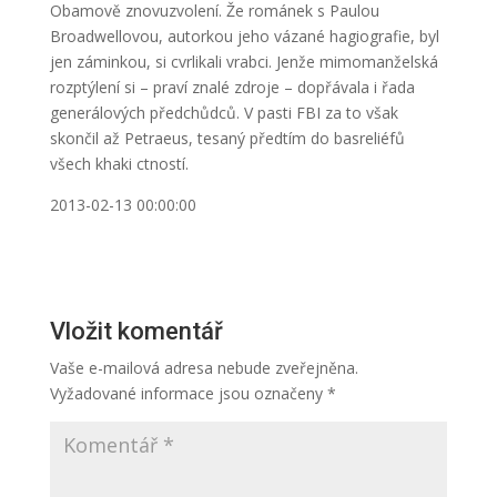
Obamově znovuzvolení. Že románek s Paulou
Broadwellovou, autorkou jeho vázané hagiografie, byl
jen záminkou, si cvrlikali vrabci. Jenže mimomanželská
rozptýlení si – praví znalé zdroje – dopřávala i řada
generálových předchůdců. V pasti FBI za to však
skončil až Petraeus, tesaný předtím do basreliéfů
všech khaki ctností.
2013-02-13 00:00:00
Vložit komentář
Vaše e-mailová adresa nebude zveřejněna.
Vyžadované informace jsou označeny
*