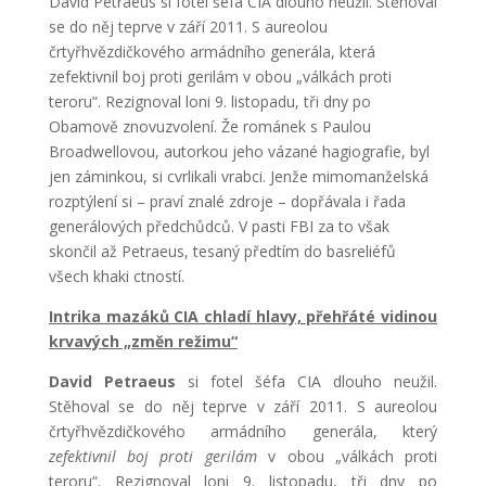
David Petraeus si fotel šéfa CIA dlouho neužil. Stěhoval
se do něj teprve v září 2011. S aureolou
črtyřhvězdičkového armádního generála, která
zefektivnil boj proti gerilám v obou „válkách proti
teroru“. Rezignoval loni 9. listopadu, tři dny po
Obamově znovuzvolení. Že románek s Paulou
Broadwellovou, autorkou jeho vázané hagiografie, byl
jen záminkou, si cvrlikali vrabci. Jenže mimomanželská
rozptýlení si – praví znalé zdroje – dopřávala i řada
generálových předchůdců. V pasti FBI za to však
skončil až Petraeus, tesaný předtím do basreliéfů
všech khaki ctností.
Intrika mazáků CIA chladí hlavy, přehřáté vidinou
krvavých „změn režimu“
David Petraeus
si fotel šéfa CIA dlouho neužil.
Stěhoval se do něj teprve v září 2011. S aureolou
črtyřhvězdičkového armádního generála, který
zefektivnil
boj proti gerilám
v obou „válkách proti
teroru“. Rezignoval loni 9. listopadu, tři dny po